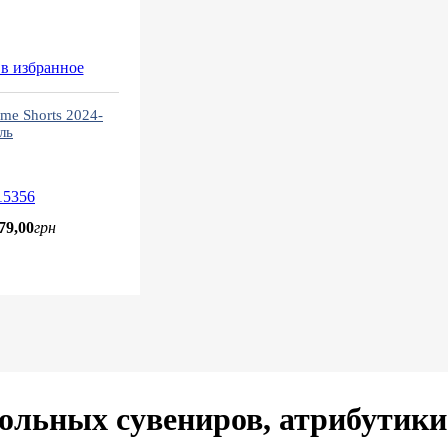
в избранное
me Shorts 2024-
ль
15356
79
,
00
грн
ольных сувениров, атрибутик