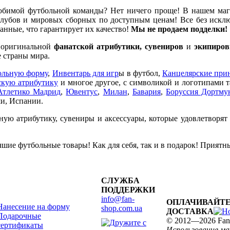
бимой футбольной команды? Нет ничего проще! В нашем ма
убов и мировых сборных по доступным ценам! Все без исклю
нные, что гарантирует их качество!
Мы не продаем подделки!
е оригинальной
фанатской атрибутики, сувениров
и
экипиров
 страны мира.
ольную форму
,
Инвентарь для игр
ы в футбол,
Канцелярские при
кую атрибутику
и многое другое, с символикой и логотипами 
Атлетико Мадрид
,
Ювентус
,
Милан
,
Бавария
,
Боруссия Дортму
и, Испании.
ную атрибутику, сувениры и аксессуары, которые удовлетворят
шие футбольные товары! Как для себя, так и в подарок! Приятн
СЛУЖБА
ПОДДЕРЖКИ
info@fan-
ОПЛАЧИВАЙТЕ
Нанесение на форму
shop.com.ua
ДОСТАВКА
Подарочные
© 2012—2026 Fan
сертификаты
Использование м