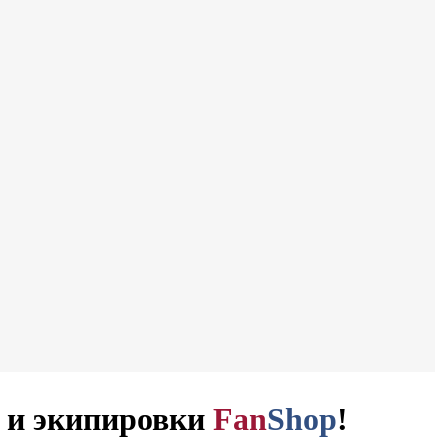
и и экипировки
Fan
Shop
!