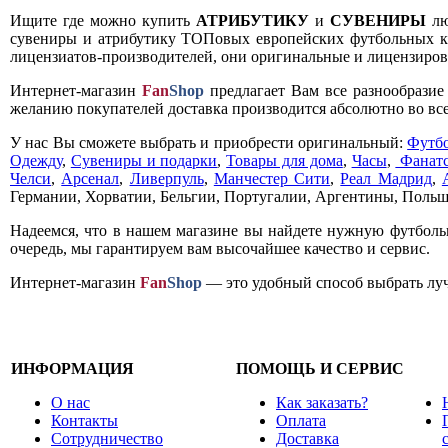
Ищите где можно купить
АТРИБУТИКУ
и
СУВЕНИРЫ
лю
сувениры и атрибутику ТОПовых европейских футбольных кл
лицензиатов-производителей, они оригинальные и лицензирова
Интернет-магазин
Fan
Shop
предлагает Вам все разнообрази
желанию покупателей доставка производится абсолютно во все
У нас Вы сможете выбрать и приобрести оригинальный:
Футб
Одежду
,
Сувениры и подарки
,
Товары для дома
,
Часы
,
Фанатс
Челси
,
Арсенал
,
Ливерпуль
,
Манчестер Сити
,
Реал Мадрид
,
Германии, Хорватии, Бельгии, Португалии, Аргентины, Польш
Надеемся, что в нашем магазине вы найдете нужную футболь
очередь, мы гарантируем вам высочайшее качество и сервис.
Интернет-магазин
Fan
Shop
— это удобный способ выбрать луч
ИНФОРМАЦИЯ
ПОМОЩЬ И СЕРВИС
О нас
Как заказать?
Контакты
Оплата
Сотрудничество
Доставка