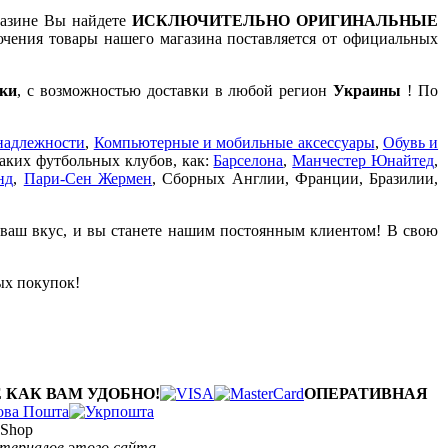
газине Вы найдете
ИСКЛЮЧИТЕЛЬНО ОРИГИНАЛЬНЫЕ
чения товары нашего магазина поставляется от официальных
ки
, с возможностью доставки в любой регион
Украины
! По
надлежности
,
Компьютерные и мобильные аксессуары
,
Обувь и
таких футбольных клубов, как:
Барселона
,
Манчестер Юнайтед
,
нд
,
Пари-Сен Жермен
, Сборных Англии, Франции, Бразилии,
 ваш вкус, и вы станете нашим постоянным клиентом! В свою
ых покупок!
 КАК ВАМ УДОБНО!
ОПЕРАТИВНАЯ
Shop
атериалов этого сайта