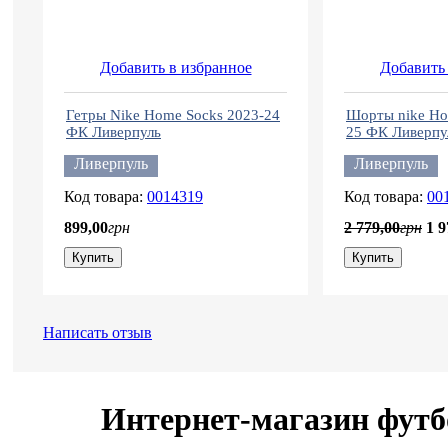
Добавить в избранное
Добавить 
Гетры Nike Home Socks 2023-24
Шорты nike Ho
ФК Ливерпуль
25 ФК Ливерпу
Ливерпуль
Ливерпуль
0014319
00
899
,
00
грн
2 779
,
00
грн
1 9
Купить
Купить
Написать отзыв
Интернет-магазин футб