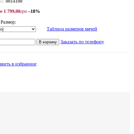
ра:
0014100
рн
1 799
,
00
грн
–18%
Размер:
Таблица размеров мячей
Заказать по телефону
В корзину
авить в избранное