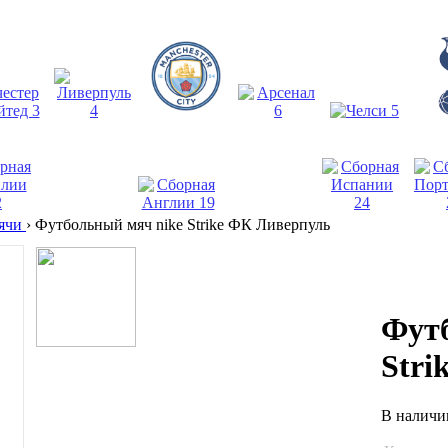
ячи
›
Футбольный мяч nike Strike ФК Ливерпуль
Фут
Stri
В налич