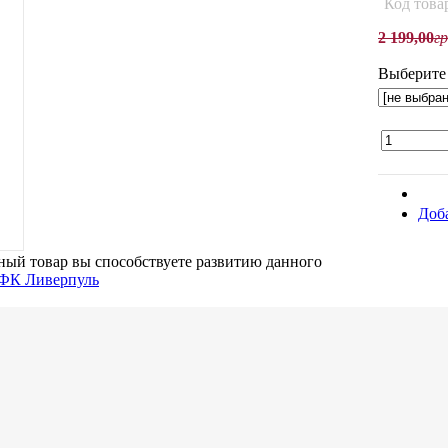
Код това
2 199
,
00
г
Выберите 
Доб
ый товар вы способствуете развитию данного