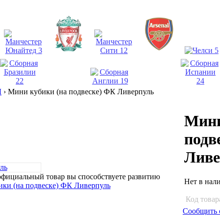
Ы
›
Мини кубики (на подвеске) ФК Ливерпуль
Мини
подв
Ливе
официальный товар вы способствуете развитию
Нет в нал
Код товар
Сообщить 