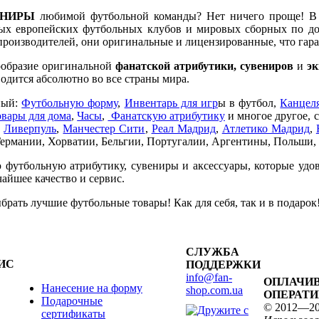
ЕНИРЫ
любимой футбольной команды? Нет ничего проще! В
х европейских футбольных клубов и мировых сборных по до
производителей, они оригинальные и лицензированные, что гара
ообразие оригинальной
фанатской атрибутики, сувениров
и
э
одится абсолютно во все страны мира.
ный:
Футбольную форму
,
Инвентарь для игр
ы в футбол,
Канцел
вары для дома
,
Часы
,
Фанатскую атрибутику
и многое другое, 
,
Ливерпуль
,
Манчестер Сити
,
Реал Мадрид
,
Атлетико Мадрид
,
Германии, Хорватии, Бельгии, Португалии, Аргентины, Польши,
 футбольную атрибутику, сувениры и аксессуары, которые удо
айшее качество и сервис.
рать лучшие футбольные товары! Как для себя, так и в подаро
СЛУЖБА
ИС
ПОДДЕРЖКИ
info@fan-
ОПЛАЧИВ
Нанесение на форму
shop.com.ua
ОПЕРАТИ
Подарочные
© 2012—20
сертификаты