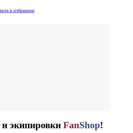
вить в избранное
и и экипировки
Fan
Shop
!