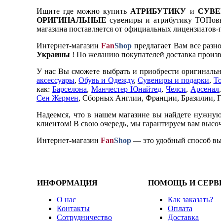
Ищите где можно купить
АТРИБУТИКУ
и
СУВ
ОРИГИНАЛЬНЫЕ
сувениры и атрибутику ТОПовы
магазина поставляется от официальных лицензиатов-
Интернет-магазин
Fan
Shop
предлагает Вам все разн
Украины
! По желанию покупателей доставка произв
У нас Вы сможете выбрать и приобрести оригиналь
аксессуары
,
Обувь и Одежду
,
Сувениры и подарки
,
То
как:
Барселона
,
Манчестер Юнайтед
,
Челси
,
Арсенал
Сен Жермен
, Сборных Англии, Франции, Бразилии, 
Надеемся, что в нашем магазине вы найдете нужную
клиентом! В свою очередь, мы гарантируем вам высоч
Интернет-магазин
Fan
Shop
— это удобный способ выб
ИНФОРМАЦИЯ
ПОМОЩЬ И СЕРВ
О нас
Как заказать?
Контакты
Оплата
Сотрудничество
Доставка