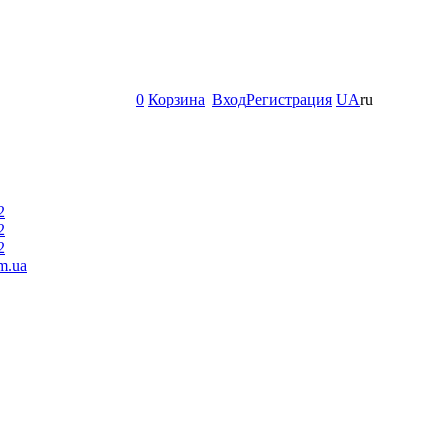
0
Корзина
Вход
Регистрация
UA
ru
2
2
2
m.ua