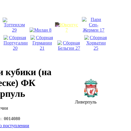
 кубики (на
еске) ФК
рпуль
Ливерпуль
ичии
а:
0014080
о поступлении