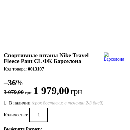
Спортивные штаны Nike Travel
Fleece Pant CL ФК Барселона
0013107
–
36
%
1 979
00
,
грн
3 079
00
,
грн
В наличии
(срок доставки: в течении 2-3 дней)
Количество:
Выберите Размер: