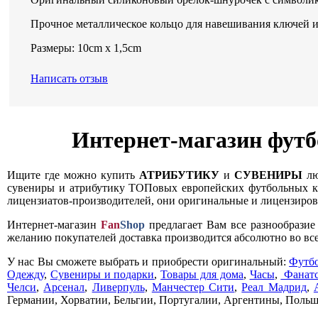
Прочное металлическое кольцо для навешивания ключей и
Размеры: 10cm x 1,5cm
Написать отзыв
Интернет-магазин футб
Ищите где можно купить
АТРИБУТИКУ
и
СУВЕНИРЫ
лю
сувениры и атрибутику ТОПовых европейских футбольных кл
лицензиатов-производителей, они оригинальные и лицензирова
Интернет-магазин
Fan
Shop
предлагает Вам все разнообрази
желанию покупателей доставка производится абсолютно во все
У нас Вы сможете выбрать и приобрести оригинальный:
Футб
Одежду
,
Сувениры и подарки
,
Товары для дома
,
Часы
,
Фанатс
Челси
,
Арсенал
,
Ливерпуль
,
Манчестер Сити
,
Реал Мадрид
,
Германии, Хорватии, Бельгии, Португалии, Аргентины, Польш