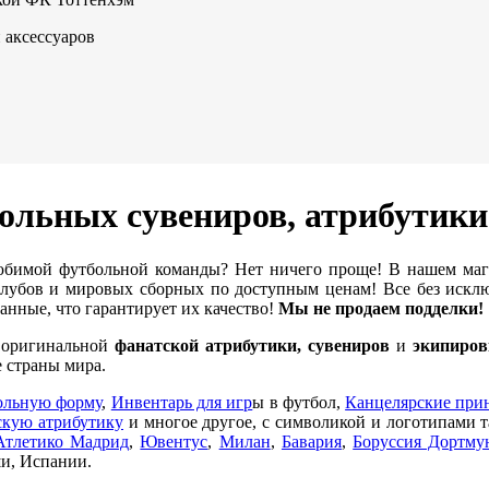
 аксессуаров
ольных сувениров, атрибутик
бимой футбольной команды? Нет ничего проще! В нашем ма
убов и мировых сборных по доступным ценам! Все без исклю
нные, что гарантирует их качество!
Мы не продаем подделки!
е оригинальной
фанатской атрибутики, сувениров
и
экипиров
 страны мира.
ольную форму
,
Инвентарь для игр
ы в футбол,
Канцелярские при
кую атрибутику
и многое другое, с символикой и логотипами 
Атлетико Мадрид
,
Ювентус
,
Милан
,
Бавария
,
Боруссия Дортму
и, Испании.