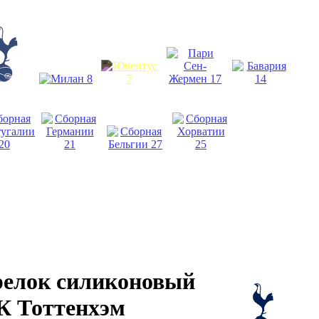
релок силиконовый
К Тоттенхэм