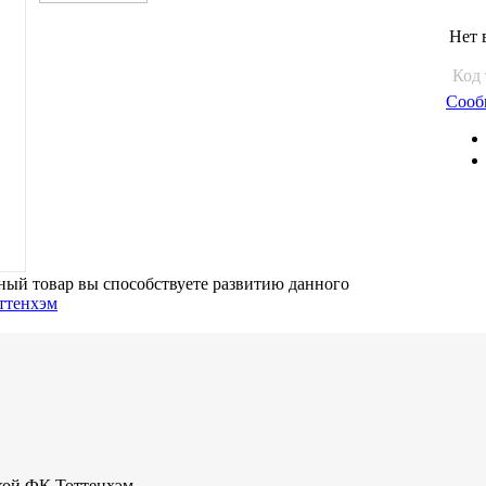
Нет 
Код 
Сооб
ый товар вы способствуете развитию данного
кой ФК Тоттенхэм