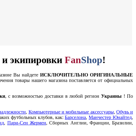
и и экипировки
Fan
Shop
!
газине Вы найдете
ИСКЛЮЧИТЕЛЬНО ОРИГИНАЛЬНЫЕ
чения товары нашего магазина поставляется от официальных
ки
, с возможностью доставки в любой регион
Украины
! По
надлежности
,
Компьютерные и мобильные аксессуары
,
Обувь и
таких футбольных клубов, как:
Барселона
,
Манчестер Юнайтед
,
нд
,
Пари-Сен Жермен
, Сборных Англии, Франции, Бразилии,