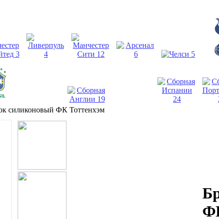
ок силиконовый ФК Тоттенхэм
Б
Ф