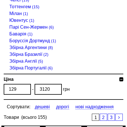
(19)
Тоттенгем
(15)
Мілан
(1)
Ювентус
(1)
Парі Сен-Жермен
(6)
Баварія
(1)
Боруссія Дортмунд
(1)
Збірна Аргентини
(8)
Збірна Бразилії
(2)
Збірна Англії
(5)
Збірна Португалії
(6)
Ціна
-
грн
Сортувати:
дешеві
дорогі
нові надходження
Товари
(всього 155)
1
2
3