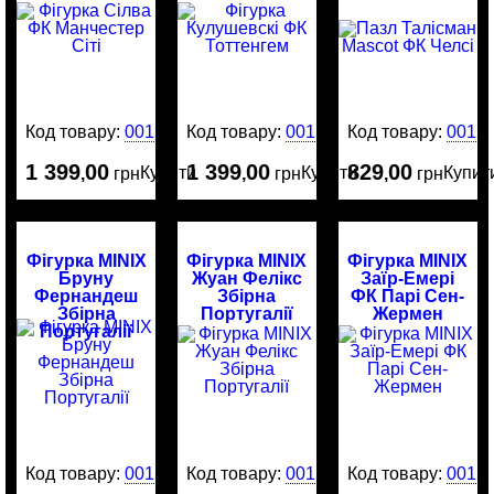
Код товару:
0015981
Код товару:
0015966
Код товару:
0015
1 399
00
1 399
00
829
00
Купити
Купити
Купит
,
грн
,
грн
,
грн
Фігурка MINIX
Фігурка MINIX
Фігурка MINIX
Бруну
Жуан Фелікс
Заїр-Емері
Фернандеш
Збірна
ФК Парі Сен-
Збірна
Португалії
Жермен
Португалії
Код товару:
0015882
Код товару:
0015882
Код товару:
0015