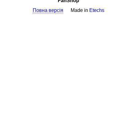
FanShop
Повна версія
Made in
Etechs