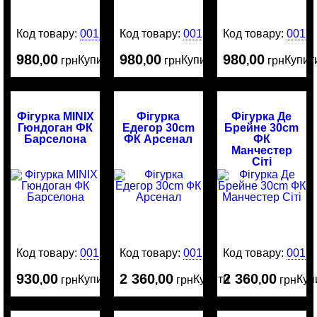
Код товару:
0015411
Код товару:
0015408
Код товару:
0015
980
00
980
00
980
00
Купити
Купити
Купит
,
грн
,
грн
,
грн
Фігурка MINIX
Фігурка
Фігурка Де
Гюндоган ФК
Едегор 30cm
Брейне 30cm
Барселона
ФК Арсенал
ФК
Манчестер
Сіті
Код товару:
0015285
Код товару:
0015235
Код товару:
0015
930
00
2 360
00
2 360
00
Купити
Купити
Куп
,
грн
,
грн
,
грн