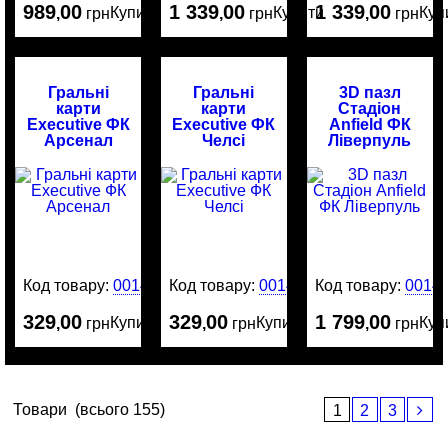
989
00
1 339
00
1 339
00
Купити
Купити
Куп
,
грн
,
грн
,
грн
Гральні
Гральні
3D пазл
карти
карти
Стадіон
Executive ФК
Executive ФК
Anfield ФК
Арсенал
Челсі
Ліверпуль
Код товару:
0014845
Код товару:
0014844
Код товару:
0014
329
00
329
00
1 799
00
Купити
Купити
Куп
,
грн
,
грн
,
грн
Товари
(всього 155)
1
2
3