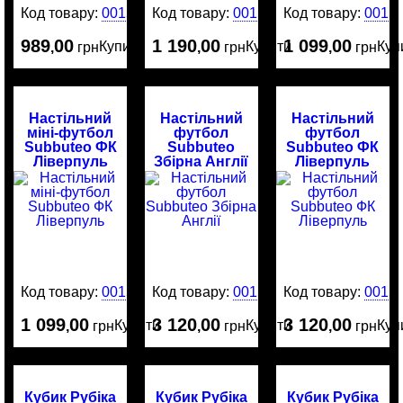
Код товару:
0015499
Код товару:
0015498
Код товару:
0015
989
00
1 190
00
1 099
00
Купити
Купити
Куп
,
грн
,
грн
,
грн
Настільний
Настільний
Настільний
міні-футбол
футбол
футбол
Subbuteo ФК
Subbuteo
Subbuteo ФК
Ліверпуль
Збірна Англії
Ліверпуль
Код товару:
0015474
Код товару:
0015473
Код товару:
0015
1 099
00
3 120
00
3 120
00
Купити
Купити
Куп
,
грн
,
грн
,
грн
Кубик Рубіка
Кубик Рубіка
Кубик Рубіка