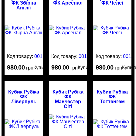
ФК Збірна
ФК Арсенал
ФК Челсі
Англії
Код товару:
0015415
Код товару:
0015414
Код товару:
0015
980
00
980
00
980
00
Купити
Купити
Купит
,
грн
,
грн
,
грн
Кубик Рубіка
Кубик Рубіка
Кубик Рубіка
ФК
ФК
ФК
Ліверпуль
Манчестер
Тоттенгем
Сіті