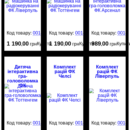
Код товару:
0014898
Код товару:
0014897
Код товару:
0014
1 190
00
1 190
00
989
00
Купити
Купити
Купит
,
грн
,
грн
,
грн
Дитяча
Комплект
Комплект
інтерактивна
рацій ФК
рацій ФК
гра-
Челсі
Ліверпуль
головоломка
ФК
Тоттенгем
Код товару:
0014853
Код товару:
0014852
Код товару:
0014