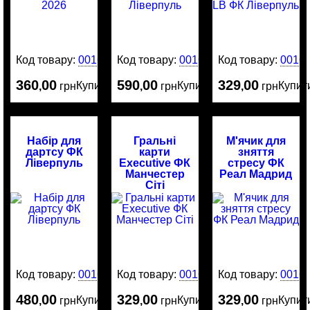
Код товару:
0016835
Код товару:
0016542
Код товару:
0016
360
00
590
00
329
00
Купити
Купити
Купит
,
грн
,
грн
,
грн
Набір для
Гральні
М'ячик для
дартсу ФК
карти
зняття
Ліверпуль
Executive ФК
стресу ФК
Манчестер
Реал Мадрид
Сіті
Код товару:
0016521
Код товару:
0016512
Код товару:
0016
480
00
329
00
329
00
Купити
Купити
Купит
,
грн
,
грн
,
грн