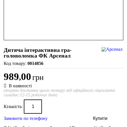
Дитяча інтерактивна гра-
головоломка ФК Арсенал
0014856
989
00
,
грн
В наявності
(термін доставки цього товару від офіційного ліцензіата
складає:12-15 робочих днів)
Кількість:
Замовити по телефону
Купити