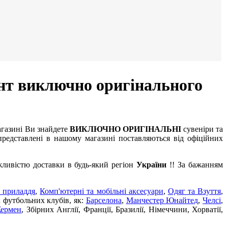
нт виключно оригінального
агазині Ви знайдете
ВИКЛЮЧНО ОРИГІНАЛЬНІ
сувеніри та
редставлені в нашому магазині поставляються від офіційних
жливістю доставки в будь-який регіон
України
!! За бажанням
 приладдя
,
Комп'ютерні та мобільні аксесуари
,
Одяг та Взуття
,
х футбольних клубів, як:
Барселона
,
Манчестер Юнайтед
,
Челсі
,
Жермен
, Збірних Англії, Франції, Бразилії, Німеччини, Хорватії,