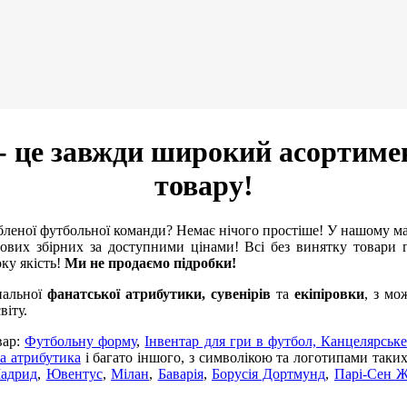
- це завжди широкий асортиме
товару!
леної футбольної команди? Немає нічого простіше! У нашому м
ових збірних за доступними цінами! Всі без винятку товари п
оку якість!
Ми не продаємо підробки!
нальної
фанатської атрибутики, сувенірів
та
екіпіровки
, з мо
віту.
вар:
Футбольну форму
,
Інвентар для гри в футбол,
Канцелярське
а атрибутика
і багато іншого, з символікою та логотипами таки
Мадрид
,
Ювентус
,
Мілан
,
Баварія
,
Борусія Дортмунд
,
Парі-Сен 