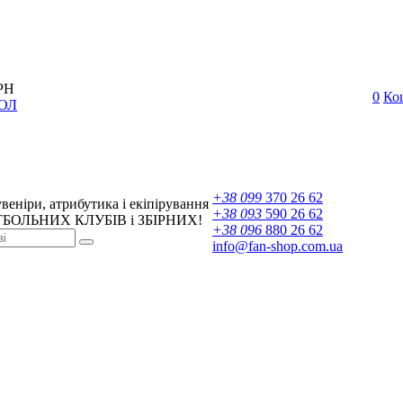
РН
0
Ко
ОЛ
+38 099
370 26 62
веніри, атрибутика і екіпірування
+38 093
590 26 62
БОЛЬНИХ КЛУБІВ і ЗБІРНИХ!
+38 096
880 26 62
info@fan-shop.com.ua