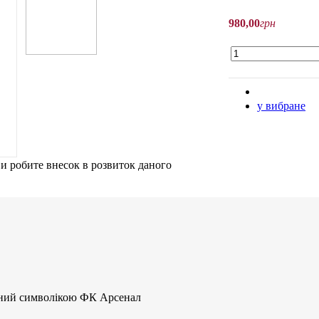
980
,
00
грн
у вибране
ви робите внесок в розвиток даного
ений символікою ФК Арсенал