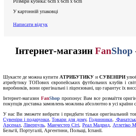
Розміри кубика: 6cm x 6cm x 6cm
У картонній упаковці
Написати відгук
Інтернет-магазин
Fan
Shop
Шукаєте де можна купити
АТРИБУТИКУ
и
СУВЕНІРИ
улюб
атрибутику ТОПових європейських футбольних клубів і світ
виробників, вони оригінальні і ліцензовані, що гарантує їх вис
Інтернет-магазин
Fan
Shop
пропонує Вам все розмаїття оригі
покупців доставка замовлень можлива абсолютно в усі країни с
У нас Ви зможете вибрати і придбати тільки оригінальний то
Сувеніри і подарунки
,
Товари для дому
,
Годинники
,
Фанатськ
Арсенал
,
Ліверпуль
,
Манчестер Сіті
,
Реал Мадрид
,
Атлетіко 
Бельгії, Португалії, Аргентини, Польщі, Іспанії.