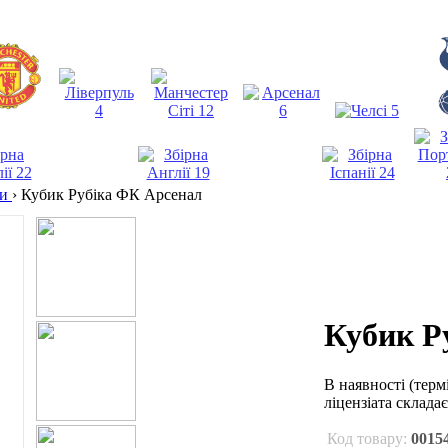
ки
›
Кубик Рубіка ФК Арсенал
Кубик Р
В наявності
(терм
ліцензіата склада
Код товару:
0015