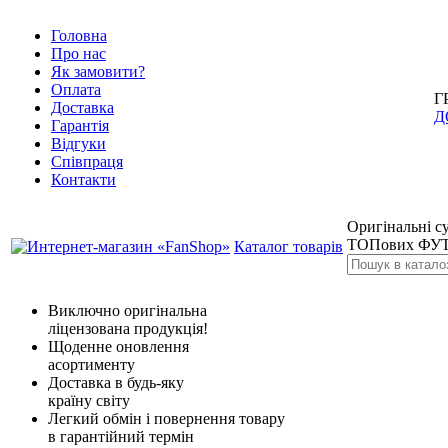
Головна
Про нас
Як замовити?
Оплата
Г
Доставка
Д
Гарантія
Відгуки
Співпраця
Контакти
Оригінальні су
ТОПових ФУТ
Каталог товарів
Виключно оригінальна
ліцензована продукція!
Щоденне оновлення
асортименту
Доставка в будь-яку
країну світу
Легкий обмін і повернення товару
в гарантійний термін