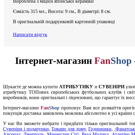
Вироблена з міцної японської кераміки
Ємкість 315 мл., Висота: 9 см., В діаметрі: 8 см.
В оригінальній подарунковій картонній упаковці
Написати відгук
Інтернет-магазин
Fan
Shop
Шукаєте де можна купити
АТРИБУТИКУ
и
СУВЕНІРИ
улюб
атрибутику ТОПових європейських футбольних клубів і світ
виробників, вони оригінальні і ліцензовані, що гарантує їх вис
Інтернет-магазин
Fan
Shop
пропонує Вам все розмаїття оригі
покупців доставка замовлень можлива абсолютно в усі країни с
У нас Ви зможете вибрати і придбати тільки оригінальний то
Сувеніри і подарунки
,
Товари для дому
,
Годинники
,
Фанатськ
Арсенал
,
Ліверпуль
,
Манчестер Сіті
,
Реал Мадрид
,
Атлетіко 