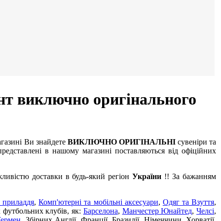
нт виключно оригінального
агазині Ви знайдете
ВИКЛЮЧНО ОРИГІНАЛЬНІ
сувеніри та
редставлені в нашому магазині поставляються від офіційних
жливістю доставки в будь-який регіон
України
!! За бажанням
 приладдя
,
Комп'ютерні та мобільні аксесуари
,
Одяг та Взуття
,
х футбольних клубів, як:
Барселона
,
Манчестер Юнайтед
,
Челсі
,
Жермен
, Збірних Англії, Франції, Бразилії, Німеччини, Хорватії,