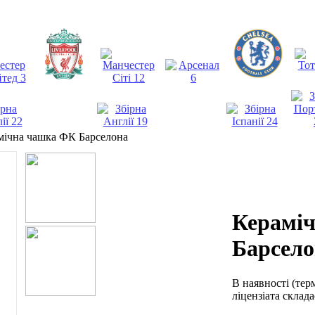
мічна чашка ФК Барселона
Керамі
Барсело
В наявності
(тер
ліцензіата склад