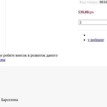
Код товару:
001
539
,
00
грн
у вибране
ви робите внесок в розвиток даного
 Барселона