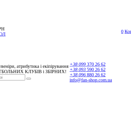
РН
0
Ко
ОЛ
+38 099
370 26 62
увеніри, атрибутика і екіпірування
+38 093
590 26 62
ТБОЛЬНИХ КЛУБІВ і ЗБІРНИХ!
+38 096
880 26 62
info@fan-shop.com.ua