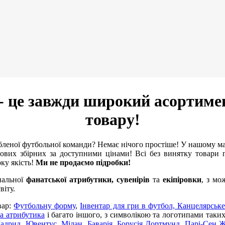
- це завжди широкий асортиме
товару!
леної футбольної команди? Немає нічого простіше! У нашому м
ових збірних за доступними цінами! Всі без винятку товари п
оку якість!
Ми не продаємо підробки!
нальної
фанатської атрибутики, сувенірів
та
екіпіровки
, з мо
віту.
вар:
Футбольну форму
,
Інвентар для гри в футбол,
Канцелярське
а атрибутика
і багато іншого, з символікою та логотипами таки
Мадрид
,
Ювентус
,
Мілан
,
Баварія
,
Борусія Дортмунд
,
Парі-Сен 