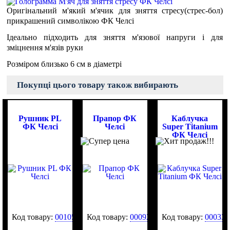
Оригінальний м'який м'ячик для зняття стресу(стрес-бол)
прикрашений символікою ФК Челсі
Ідеально підходить для зняття м'язової напруги і для
зміцнення м'язів руки
Розміром близько 6 см в діаметрі
Покупці цього товару також вибирають
Рушник PL
Прапор ФК
Каблучка
ФК Челсі
Челсі
Super Titanium
ФК Челсі
Код товару:
0010573
Код товару:
0009259
Код товару:
000334