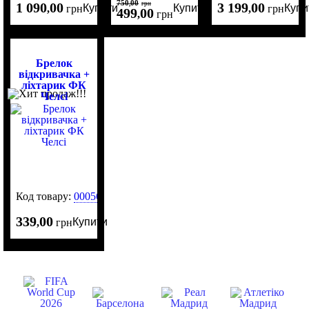
750
00
1 090
00
,
грн
3 199
00
Купити
Купити
Купи
,
грн
,
грн
499
00
,
грн
Брелок
відкривачка +
ліхтарик ФК
Челсі
Код товару:
0005626
339
00
Купити
,
грн