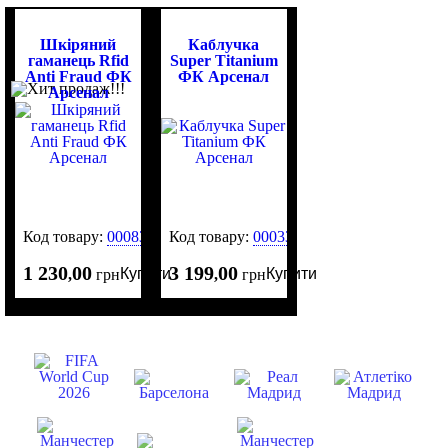
Шкіряний
Каблучка
гаманець Rfid
Super Titanium
Anti Fraud ФК
ФК Арсенал
Арсенал
Код товару:
0008322
Код товару:
0003339
1 230
00
3 199
00
Купити
Купити
,
грн
,
грн