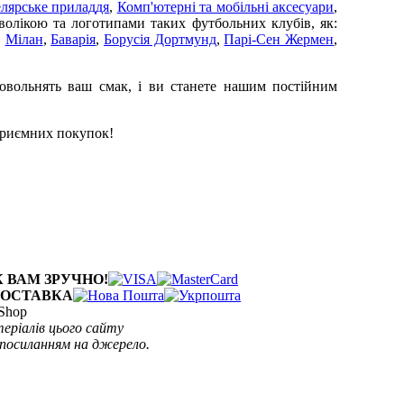
лярське приладдя
,
Комп'ютерні та мобільні аксесуари
,
волікою та логотипами таких футбольних клубів, як:
,
Мілан
,
Баварія
,
Борусія Дортмунд
,
Парі-Сен Жермен
,
довольнять ваш смак, і ви станете нашим постійним
 Приємних покупок!
 ВАМ ЗРУЧНО!
ДОСТАВКА
Shop
еріалів цього сайту
 посиланням на джерело.