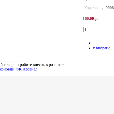
Код товару:
0008
160
,
00
грн
у вибране
й товар
ви робите внесок в розвиток