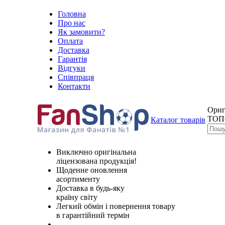
Головна
Про нас
Як замовити?
Оплата
Доставка
Гарантія
Відгуки
Співпраця
Контакти
Ориг
ТОП
Каталог товарів
Виключно оригінальна
ліцензована продукція!
Щоденне оновлення
асортименту
Доставка в будь-яку
країну світу
Легкий обмін і повернення товару
в гарантійний термін