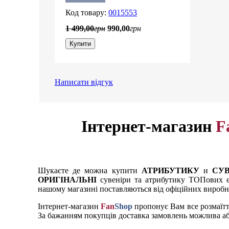
0015553
1 499
,
00
грн
990
,
00
грн
Купити
Написати відгук
Інтернет-магазин
F
Шукаєте де можна купити
АТРИБУТИКУ
и
СУВ
ОРИГІНАЛЬНІ
сувеніри та атрибутику ТОПових єв
нашому магазині поставляються від офіційних виробник
Інтернет-магазин
Fan
Shop
пропонує Вам все розмаїтт
За бажанням покупців доставка замовлень можлива абс