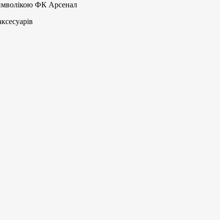
символікою ФК Арсенал
аксесуарів