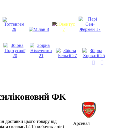
силіконовий ФК
л
мін доставки цього товару від
Арсенал
іата складає:12-15 робочих днів)