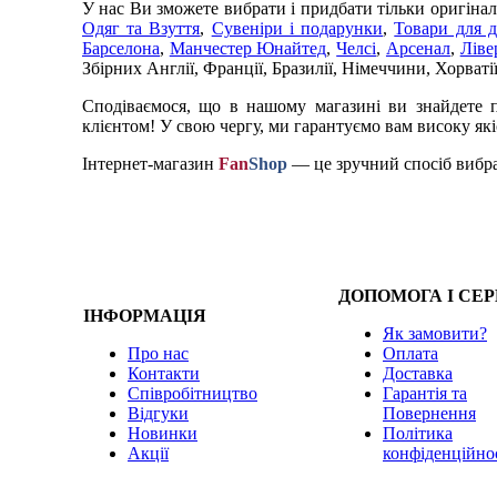
У нас Ви зможете вибрати і придбати тільки оригіна
Одяг та Взуття
,
Сувеніри і подарунки
,
Товари для 
Барселона
,
Манчестер Юнайтед
,
Челсі
,
Арсенал
,
Ліве
Збірних Англії, Франції, Бразилії, Німеччини, Хорватії
Сподіваємося, що в нашому магазині ви знайдете п
клієнтом! У свою чергу, ми гарантуємо вам високу якіс
Інтернет-магазин
Fan
Shop
— це зручний спосіб вибра
ДОПОМОГА І СЕР
ІНФОРМАЦІЯ
Як замовити?
Про нас
Оплата
Контакти
Доставка
Співробітництво
Гарантія та
Відгуки
Повернення
Новинки
Політика
Акції
конфіденційно