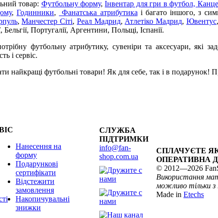
льний товар:
Футбольну форму
,
Інвентар для гри в футбол,
Канце
дому
,
Годинники
,
Фанатська атрибутика
і багато іншого, з сим
рпуль
,
Манчестер Сіті
,
Реал Мадрид
,
Атлетіко Мадрид
,
Ювентус
, Бельгії, Португалії, Аргентини, Польщі, Іспанії.
отрібну футбольну атрибутику, сувеніри та аксесуари, які за
ть і сервіс.
ти найкращі футбольні товари! Як для себе, так і в подарунок!
ВІС
СЛУЖБА
ПІДТРИМКИ
Нанесення на
info@fan-
СПЛАЧУЄТЕ ЯК
форму
shop.com.ua
ОПЕРАТИВНА 
Подарункові
© 2012—2026 Fan
сертифікати
Використання мат
Відстежити
можливо тільки з
замовлення
Made in
Etechs
сті
Накопичувальні
знижки