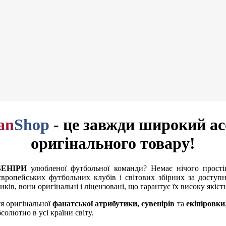
an
Shop
- це завжди широкий а
оригінального товару!
ЕНІРИ
улюбленої футбольної команди? Немає нічого прост
ропейських футбольних клубів і світових збірних за доступн
ів, вони оригінальні і ліцензовані, що гарантує їх високу якіст
я оригінальної
фанатської атрибутики, сувенірів
та
екіпіровки
олютно в усі країни світу.