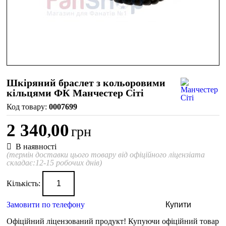
Шкіряний браслет з кольоровими
кільцями ФК Манчестер Сіті
0007699
2 340
00
,
грн
В наявності
(термін доставки цього товару від офіційного ліцензіата
складає:12-15 робочих днів)
Кількість:
Замовити по телефону
Купити
Офіційний ліцензований продукт!
Купуючи офіційний товар