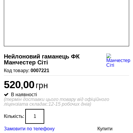
Нейлоновий гаманець ФК
Манчестер Сіті
0007221
520
00
,
грн
В наявності
(термін доставки цього товару від офіційного
ліцензіата складає:12-15 робочих днів)
Кількість:
Замовити по телефону
Купити