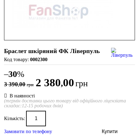
Браслет шкіряний ФК Ліверпуль
0002300
–
30
%
2 380
00
,
грн
3 390
00
,
грн
В наявності
(термін доставки цього товару від офіційного ліцензіата
складає:12-15 робочих днів)
Кількість:
Замовити по телефону
Купити