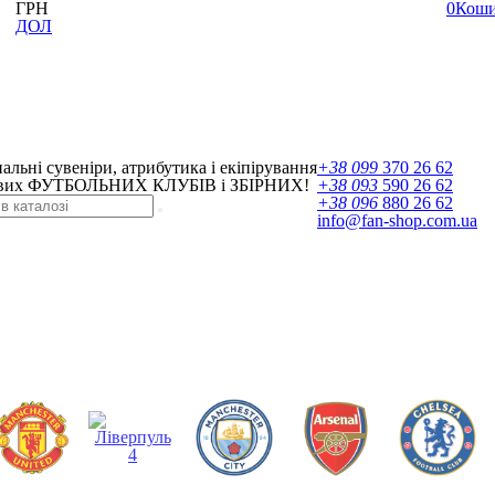
ГРН
0
Кош
ДОЛ
альні сувеніри, атрибутика і екіпірування
+38 099
370 26 62
их ФУТБОЛЬНИХ КЛУБІВ і ЗБІРНИХ!
+38 093
590 26 62
+38 096
880 26 62
info@fan-shop.com.ua