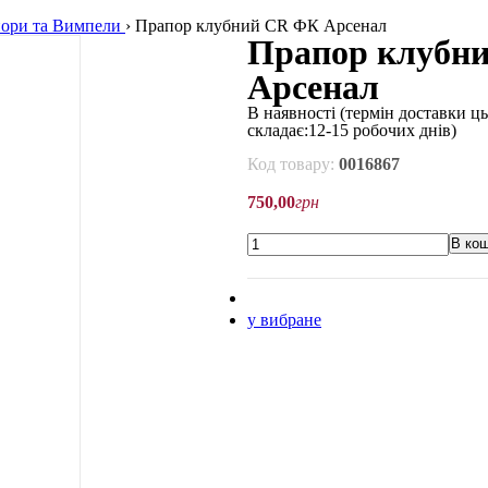
ори та Вимпели
›
Прапор клубний CR ФК Арсенал
Прапор клубн
Арсенал
В наявності
(термін доставки ць
складає:12-15 робочих днів)
Код товару:
0016867
750
,
00
грн
В ко
у вибране