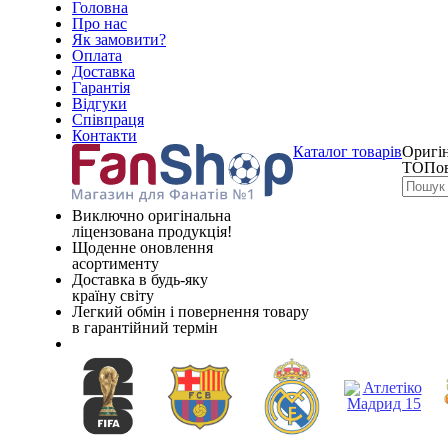
Головна
Про нас
Як замовити?
Оплата
Доставка
Гарантія
Відгуки
Співпраця
Контакти
Каталог товарів
Оригін
ТОПов
Виключно оригінальна
ліцензована продукція!
Щоденне оновлення
асортименту
Доставка в будь-яку
країну світу
Легкий обмін і повернення товару
в гарантійний термін