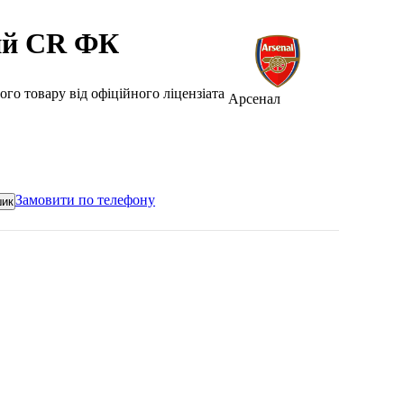
ий CR ФК
ого товару від офіційного ліцензіата
Арсенал
Замовити по телефону
шик