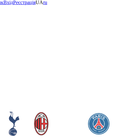
ик
Вхід
Реєстрація
UA
ru