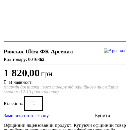
Рюкзак Ultra ФК Арсенал
0016862
1 820
00
,
грн
В наявності
(термін доставки цього товару від офіційного ліцензіата
складає:12-15 робочих днів)
Кількість:
Замовити по телефону
Купити
Офіційний ліцензований продукт!
Купуючи офіційний товар
ви робите внесок в розвиток даного футбольного клубу