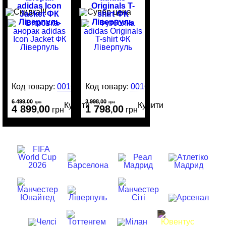
adidas Icon
Originals T-
Jacket ФК
shirt ФК
Ліверпуль
Ліверпуль
Код товару:
0016615
Код товару:
0016670
6 499
00
3 998
00
,
грн
,
грн
Купити
Купити
4 899
00
1 798
00
,
грн
,
грн