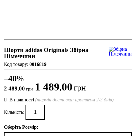
Шорти adidas Originals Збірна
Німеччини
0016819
–
40
%
1 489
00
,
грн
2 489
00
,
грн
В наявності
(термін доставки: протягом 2-3 днів)
Кількість:
Оберіть Розмір: