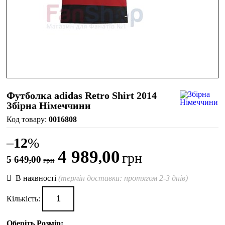
Футболка adidas Retro Shirt 2014
Збірна Німеччини
0016808
–
12
%
4 989
00
,
грн
5 649
00
,
грн
В наявності
(термін доставки: протягом 2-3 днів)
Кількість:
Оберіть Розмір: