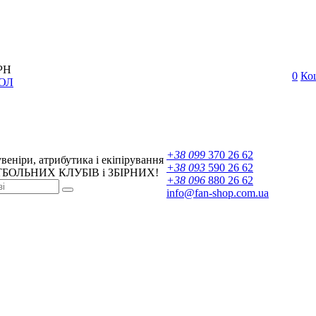
РН
0
Ко
ОЛ
+38 099
370 26 62
веніри, атрибутика і екіпірування
+38 093
590 26 62
БОЛЬНИХ КЛУБІВ і ЗБІРНИХ!
+38 096
880 26 62
info@fan-shop.com.ua