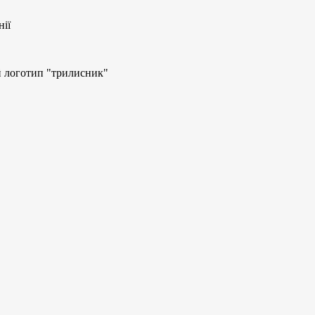
нії
й логотип "трилисник"