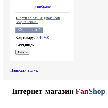
у вибране
Шорти adidas Originals Icon
Збірна Іспанії
Збірна Іспанії
0016760
2 499
,
00
грн
Купити
Написати відгук
Інтернет-магазин
Fan
Shop