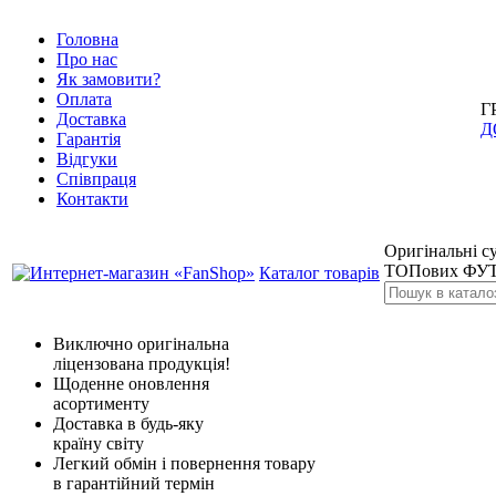
Головна
Про нас
Як замовити?
Оплата
Г
Доставка
Д
Гарантія
Відгуки
Співпраця
Контакти
Оригінальні су
ТОПових ФУТ
Каталог товарів
Виключно оригінальна
ліцензована продукція!
Щоденне оновлення
асортименту
Доставка в будь-яку
країну світу
Легкий обмін і повернення товару
в гарантійний термін