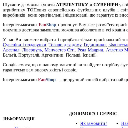
Шукаєте де можна купити
АТРИБУТИКУ
и
СУВЕНІРИ
улюб
атрибутику ТОПових європейських футбольних клубів і світ
виробників, вони оригінальні і ліцензовані, що гарантує їх вис
Інтернет-магазин
Fan
Shop
пропонує Вам все розмаїття оригі
покупців доставка замовлень можлива абсолютно в усі країни с
У нас Ви зможете вибрати і придбати тільки оригінальний то
Сувеніри і подарунки
,
Товари для дому
,
Годинники
,
Фанатськ
Арсенал
,
Ліверпуль
,
Манчестер Сіті
,
Реал Мадрид
,
Атлетіко 
Бельгії, Португалії, Аргентини, Польщі, Іспанії.
Сподіваємося, що в нашому магазині ви знайдете потрібну футб
гарантуємо вам високу якість і сервіс.
Інтернет-магазин
Fan
Shop
— це зручний спосіб вибрати найкра
ДОПОМОГА І СЕРВІС
ІНФОРМАЦІЯ
Як замовити?
Нан