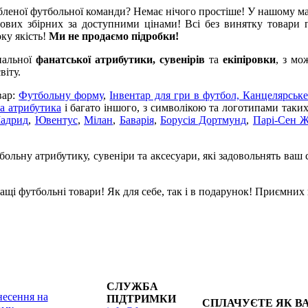
леної футбольної команди? Немає нічого простіше! У нашому м
ових збірних за доступними цінами! Всі без винятку товари п
оку якість!
Ми не продаємо підробки!
нальної
фанатської атрибутики, сувенірів
та
екіпіровки
, з мо
віту.
вар:
Футбольну форму
,
Інвентар для гри в футбол,
Канцелярське
а атрибутика
і багато іншого, з символікою та логотипами таки
Мадрид
,
Ювентус
,
Мілан
,
Баварія
,
Борусія Дортмунд
,
Парі-Сен 
ольну атрибутику, сувеніри та аксесуари, які задовольнять ваш 
щі футбольні товари! Як для себе, так і в подарунок! Приємних
СЛУЖБА
есення на
ПІДТРИМКИ
СПЛАЧУЄТЕ ЯК В