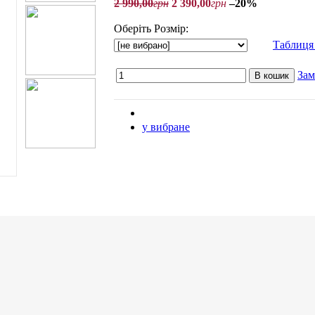
2 990
,
00
грн
2 390
,
00
грн
–20%
Оберіть Розмір:
Таблиця 
Зам
В кошик
у вибране