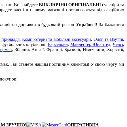
агазині Ви знайдете
ВИКЛЮЧНО ОРИГІНАЛЬНІ
сувеніри та
редставлені в нашому магазині поставляються від офіційних
жливістю доставки в будь-який регіон
України
!! За бажанням
 приладдя
,
Комп'ютерні та мобільні аксесуари
,
Одяг та Взуття
,
х футбольних клубів, як:
Барселона
,
Манчестер Юнайтед
,
Челсі
,
Жермен
, Збірних Англії, Франції, Бразилії, Німеччини, Хорватії,
смак, і ви станете нашим постійним клієнтом! У свою чергу, ми
 покупок!
АМ ЗРУЧНО!
ОПЕРАТИВНА