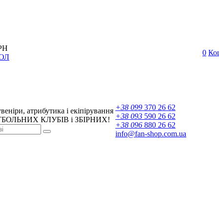
РН
0
Ко
ОЛ
+38 099
370 26 62
веніри, атрибутика і екіпірування
+38 093
590 26 62
БОЛЬНИХ КЛУБІВ і ЗБІРНИХ!
+38 096
880 26 62
info@fan-shop.com.ua