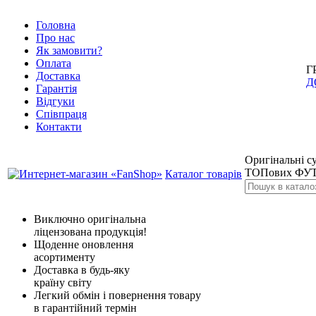
Головна
Про нас
Як замовити?
Оплата
Г
Доставка
Д
Гарантія
Відгуки
Співпраця
Контакти
Оригінальні су
ТОПових ФУТ
Каталог товарів
Виключно оригінальна
ліцензована продукція!
Щоденне оновлення
асортименту
Доставка в будь-яку
країну світу
Легкий обмін і повернення товару
в гарантійний термін