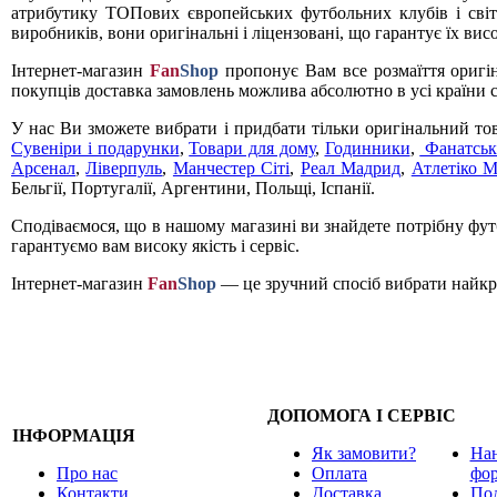
атрибутику ТОПових європейських футбольних клубів і світ
виробників, вони оригінальні і ліцензовані, що гарантує їх вис
Інтернет-магазин
Fan
Shop
пропонує Вам все розмаїття оригі
покупців доставка замовлень можлива абсолютно в усі країни с
У нас Ви зможете вибрати і придбати тільки оригінальний то
Сувеніри і подарунки
,
Товари для дому
,
Годинники
,
Фанатськ
Арсенал
,
Ліверпуль
,
Манчестер Сіті
,
Реал Мадрид
,
Атлетіко 
Бельгії, Португалії, Аргентини, Польщі, Іспанії.
Сподіваємося, що в нашому магазині ви знайдете потрібну футб
гарантуємо вам високу якість і сервіс.
Інтернет-магазин
Fan
Shop
— це зручний спосіб вибрати найкра
ДОПОМОГА І СЕРВІС
ІНФОРМАЦІЯ
Як замовити?
Нан
Про нас
Оплата
фо
Контакти
Доставка
Под