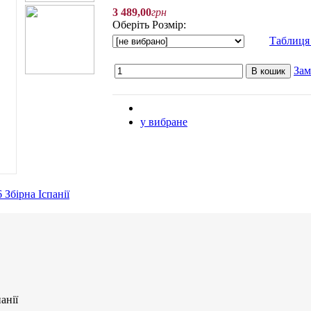
3 489
,
00
грн
Оберіть Розмір:
Таблиця 
Зам
В кошик
у вибране
анії