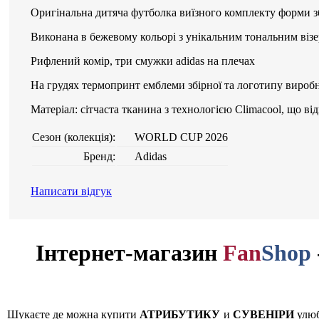
Оригінальна дитяча футболка виїзного комплекту форми зб
Виконана в бежевому кольорі з унікальним тональним віз
Рифлений комір, три смужки adidas на плечах
На грудях термопринт емблеми збірної та логотипу вироб
Матеріал: сітчаста тканина з технологією Climacool, що 
Сезон (колекція):
WORLD CUP 2026
Бренд:
Adidas
Написати відгук
Інтернет-магазин
Fan
Shop
Шукаєте де можна купити
АТРИБУТИКУ
и
СУВЕНІРИ
улюб