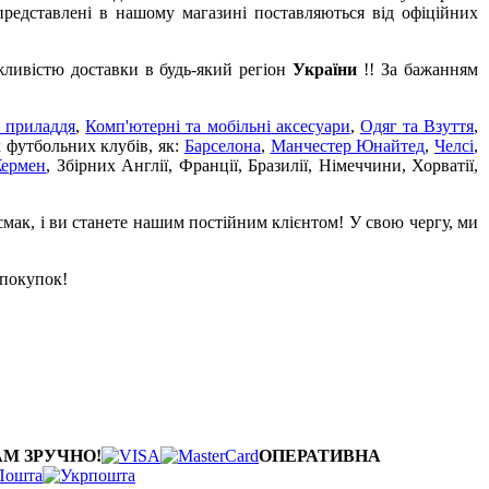
редставлені в нашому магазині поставляються від офіційних
жливістю доставки в будь-який регіон
України
!! За бажанням
 приладдя
,
Комп'ютерні та мобільні аксесуари
,
Одяг та Взуття
,
х футбольних клубів, як:
Барселона
,
Манчестер Юнайтед
,
Челсі
,
Жермен
, Збірних Англії, Франції, Бразилії, Німеччини, Хорватії,
смак, і ви станете нашим постійним клієнтом! У свою чергу, ми
 покупок!
АМ ЗРУЧНО!
ОПЕРАТИВНА