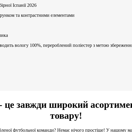
ірної Іспанії 2026
ерунком та контрастними елементами
ника
відводить вологу 100%, перероблений поліестер з метою збережен
- це завжди широкий асортиме
товару!
леної футбольної команди? Немає нічого простіше! У нашому м