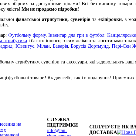
ових збірних за доступними цінами! Всі без винятку товари п
оку якість!
Ми не продаємо підробки!
нальної
фанатської атрибутики, сувенірів
та
екіпіровки
, з мо
віту.
вар:
Футбольну форму
,
Інвентар для гри в футбол,
Канцелярське
а атрибутика
і багато іншого, з символікою та логотипами таки
Мадрид
,
Ювентус
,
Мілан
,
Баварія
,
Борусія Дортмунд
,
Парі-Сен 
ольну атрибутику, сувеніри та аксесуари, які задовольнять ваш 
щі футбольні товари! Як для себе, так і в подарунок! Приємних
СЛУЖБА
есення на
ПІДТРИМКИ
СПЛАЧУЄТЕ ЯК В
рму
info@fan-
ДОСТАВКА
арункові
shop.com.ua