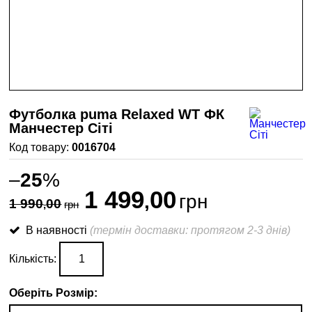
Футболка puma Relaxed WT ФК
Манчестер Сіті
0016704
–
25
%
1 499
00
,
грн
1 990
00
,
грн
В наявності
(термін доставки: протягом 2-3 днів)
Кількість:
Оберіть Розмір: