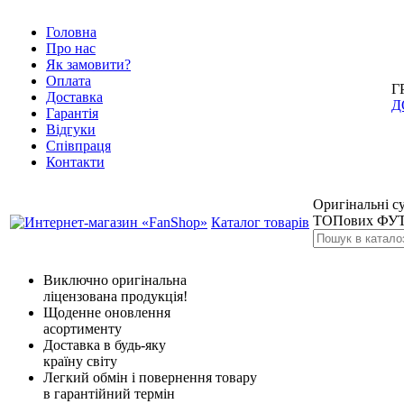
Головна
Про нас
Як замовити?
Оплата
Г
Доставка
Д
Гарантія
Відгуки
Співпраця
Контакти
Оригінальні су
ТОПових ФУТ
Каталог товарів
Виключно оригінальна
ліцензована продукція!
Щоденне оновлення
асортименту
Доставка в будь-яку
країну світу
Легкий обмін і повернення товару
в гарантійний термін