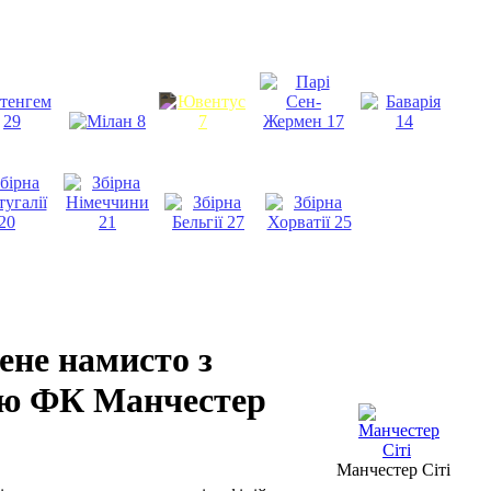
ене намисто з
ою ФК Манчестер
Манчестер Сіті