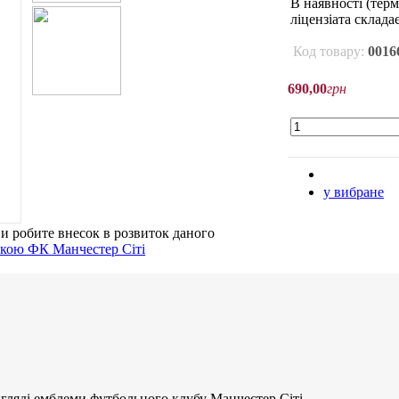
В наявності
(терм
ліцензіата склада
Код товару:
0016
690
,
00
грн
у вибране
ви робите внесок в розвиток даного
игляді емблеми футбольного клубу Манчестер Сіті