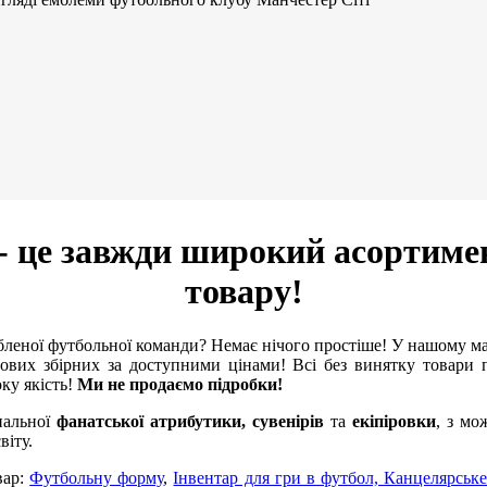
- це завжди широкий асортиме
товару!
леної футбольної команди? Немає нічого простіше! У нашому м
ових збірних за доступними цінами! Всі без винятку товари п
оку якість!
Ми не продаємо підробки!
нальної
фанатської атрибутики, сувенірів
та
екіпіровки
, з мо
віту.
вар:
Футбольну форму
,
Інвентар для гри в футбол,
Канцелярське