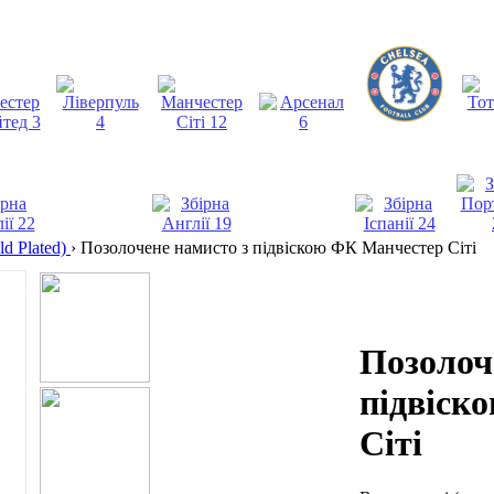
d Plated)
›
Позолочене намисто з підвіскою ФК Манчестер Сіті
Позолоч
підвіск
Сіті