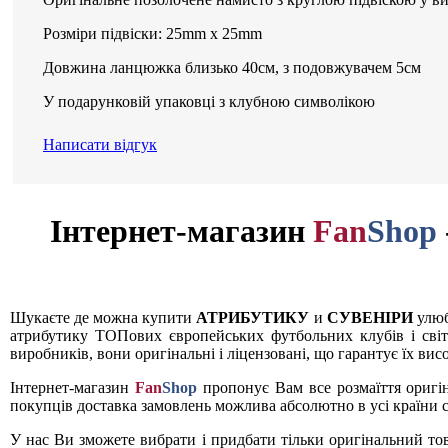
Розміри підвіски: 25mm x 25mm
Довжина ланцюжка близько 40см, з подовжувачем 5см
У подарунковій упаковці з клубною символікою
Написати відгук
Інтернет-магазин
Fan
Shop
Шукаєте де можна купити
АТРИБУТИКУ
и
СУВЕНІРИ
улюб
атрибутику ТОПових європейських футбольних клубів і світ
виробників, вони оригінальні і ліцензовані, що гарантує їх вис
Інтернет-магазин
Fan
Shop
пропонує Вам все розмаїття оригі
покупців доставка замовлень можлива абсолютно в усі країни с
У нас Ви зможете вибрати і придбати тільки оригінальний то