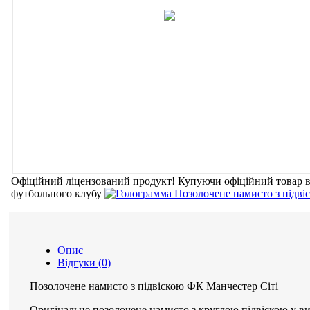
Офіційний ліцензований продукт!
Купуючи офіційний товар
футбольного клубу
Опис
Відгуки (0)
Позолочене намисто з підвіскою ФК Манчестер Сіті
Оригінальне позолочене намисто з круглою підвіскою у в