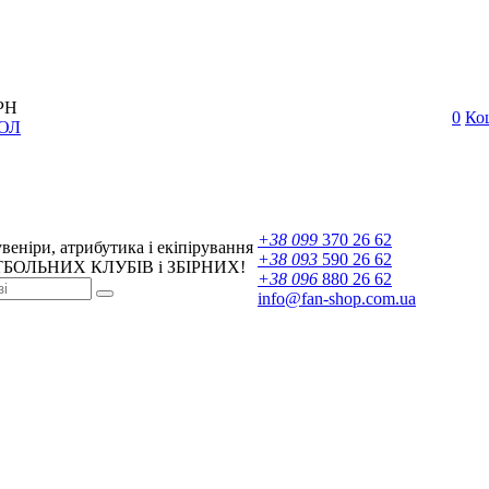
РН
0
Ко
ОЛ
+38 099
370 26 62
веніри, атрибутика і екіпірування
+38 093
590 26 62
БОЛЬНИХ КЛУБІВ і ЗБІРНИХ!
+38 096
880 26 62
info@fan-shop.com.ua