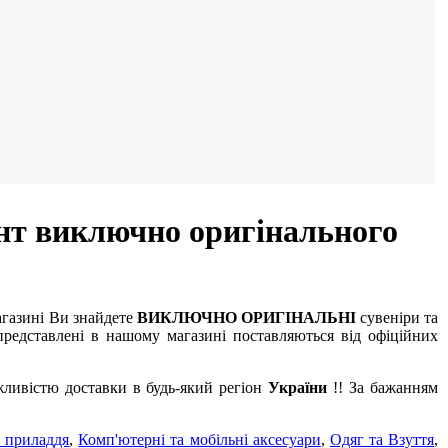
нт виключно оригінального
агазині Ви знайдете
ВИКЛЮЧНО ОРИГІНАЛЬНІ
сувеніри та
редставлені в нашому магазині поставляються від офіційних
жливістю доставки в будь-який регіон
України
!! За бажанням
 приладдя
,
Комп'ютерні та мобільні аксесуари
,
Одяг та Взуття
,