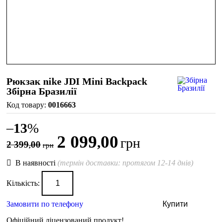
Рюкзак nike JDI Mini Backpack
Збірна Бразилії
0016663
–
13
%
2 099
00
,
грн
2 399
00
,
грн
В наявності
(термін доставки: протягом 12-14 днів)
Кількість:
Замовити по телефону
Купити
Офіційний ліцензований продукт!