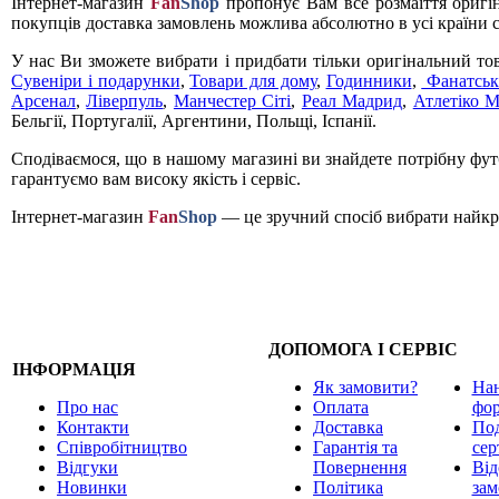
Інтернет-магазин
Fan
Shop
пропонує Вам все розмаїття оригі
покупців доставка замовлень можлива абсолютно в усі країни с
У нас Ви зможете вибрати і придбати тільки оригінальний то
Сувеніри і подарунки
,
Товари для дому
,
Годинники
,
Фанатськ
Арсенал
,
Ліверпуль
,
Манчестер Сіті
,
Реал Мадрид
,
Атлетіко 
Бельгії, Португалії, Аргентини, Польщі, Іспанії.
Сподіваємося, що в нашому магазині ви знайдете потрібну футб
гарантуємо вам високу якість і сервіс.
Інтернет-магазин
Fan
Shop
— це зручний спосіб вибрати найкра
ДОПОМОГА І СЕРВІС
ІНФОРМАЦІЯ
Як замовити?
Нан
Про нас
Оплата
фо
Контакти
Доставка
Под
Співробітництво
Гарантія та
сер
Відгуки
Повернення
Від
Новинки
Політика
зам