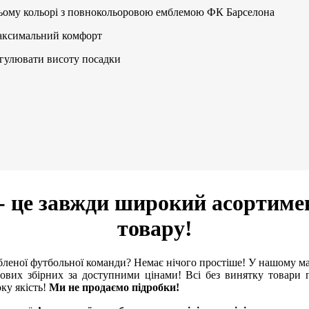
ньому кольорі з повнокольоровою емблемою ФК Барселона
максимальний комфорт
егулювати висоту посадки
- це завжди широкий асортиме
товару!
леної футбольної команди? Немає нічого простіше! У нашому м
ових збірних за доступними цінами! Всі без винятку товари п
оку якість!
Ми не продаємо підробки!