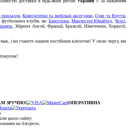
жливістю доставки в будь-який регіон
України
!! За бажанням
 приладдя
,
Комп'ютерні та мобільні аксесуари
,
Одяг та Взуття
,
х футбольних клубів, як:
Барселона
,
Манчестер Юнайтед
,
Челсі
,
Жермен
, Збірних Англії, Франції, Бразилії, Німеччини, Хорватії,
смак, і ви станете нашим постійним клієнтом! У свою чергу, ми
 покупок!
АМ ЗРУЧНО!
ОПЕРАТИВНА
p
лів цього сайту
иланням на джерело.