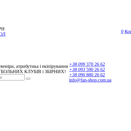
РН
0
Ко
ОЛ
+38 099
370 26 62
веніри, атрибутика і екіпірування
+38 093
590 26 62
БОЛЬНИХ КЛУБІВ і ЗБІРНИХ!
+38 096
880 26 62
info@fan-shop.com.ua