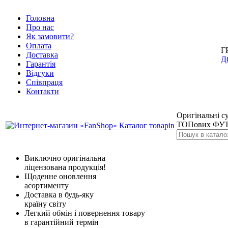
Головна
Про нас
Як замовити?
Оплата
Г
Доставка
Д
Гарантія
Відгуки
Співпраця
Контакти
Оригінальні су
ТОПових ФУТ
Каталог товарів
Виключно оригінальна
ліцензована продукція!
Щоденне оновлення
асортименту
Доставка в будь-яку
країну світу
Легкий обмін і повернення товару
в гарантійний термін