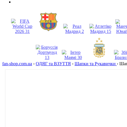
fan-shop.com.ua
›
ОДЯГ та ВЗУТТЯ
›
Шапки та Рукавички
›
Шап