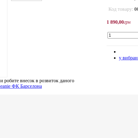
Код товару:
0
1 890
,
00
грн
у вибран
ви робите внесок в розвиток даного