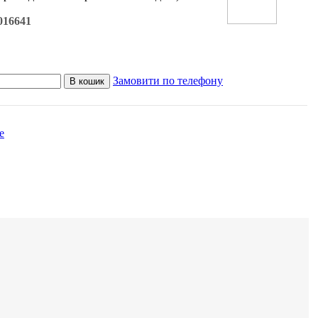
016641
Замовити по телефону
В кошик
е