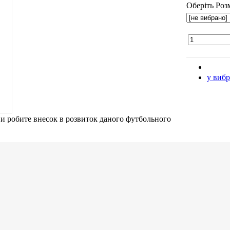
Оберіть Розм
у виб
ви робите внесок в розвиток даного футбольного