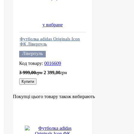
у вибране
Футболка adidas Originals Icon
ФК Ліверпуль
Ліверпуль
0016609
3 999
,
00
грн
2 399
,
00
грн
Купити
Покупці цього товару також вибирають