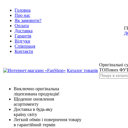
Головна
Про нас
Як замовити?
Оплата
Г
Доставка
Д
Гарантія
Відгуки
Співпраця
Контакти
Оригінальні су
ТОПових ФУТ
Каталог товарів
Виключно оригінальна
ліцензована продукція!
Щоденне оновлення
асортименту
Доставка в будь-яку
країну світу
Легкий обмін і повернення товару
в гарантійний термін