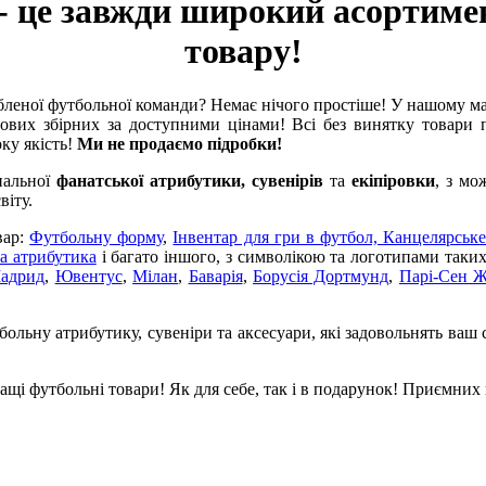
- це завжди широкий асортиме
товару!
леної футбольної команди? Немає нічого простіше! У нашому м
ових збірних за доступними цінами! Всі без винятку товари п
оку якість!
Ми не продаємо підробки!
нальної
фанатської атрибутики, сувенірів
та
екіпіровки
, з мо
віту.
вар:
Футбольну форму
,
Інвентар для гри в футбол,
Канцелярське
а атрибутика
і багато іншого, з символікою та логотипами таки
Мадрид
,
Ювентус
,
Мілан
,
Баварія
,
Борусія Дортмунд
,
Парі-Сен 
ольну атрибутику, сувеніри та аксесуари, які задовольнять ваш 
щі футбольні товари! Як для себе, так і в подарунок! Приємних