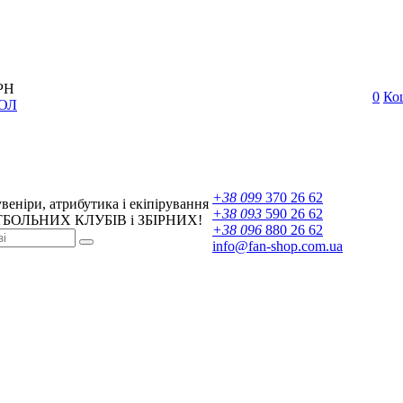
РН
0
Ко
ОЛ
+38 099
370 26 62
веніри, атрибутика і екіпірування
+38 093
590 26 62
БОЛЬНИХ КЛУБІВ і ЗБІРНИХ!
+38 096
880 26 62
info@fan-shop.com.ua