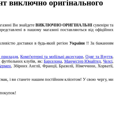
нт виключно оригінального
агазині Ви знайдете
ВИКЛЮЧНО ОРИГІНАЛЬНІ
сувеніри та
редставлені в нашому магазині поставляються від офіційних
жливістю доставки в будь-який регіон
України
!! За бажанням
 приладдя
,
Комп'ютерні та мобільні аксесуари
,
Одяг та Взуття
,
х футбольних клубів, як:
Барселона
,
Манчестер Юнайтед
,
Челсі
,
Жермен
, Збірних Англії, Франції, Бразилії, Німеччини, Хорватії,
смак, і ви станете нашим постійним клієнтом! У свою чергу, ми
 покупок!