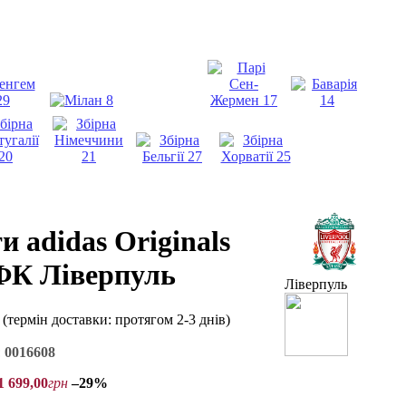
 adidas Originals
ФК Ліверпуль
Ліверпуль
і
(термін доставки: протягом 2-3 днів)
:
0016608
1 699
,
00
грн
–29%