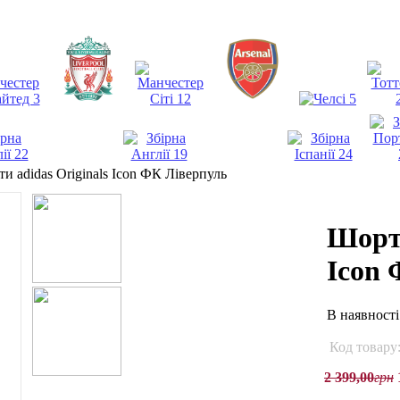
и adidas Originals Icon ФК Ліверпуль
Шорти
Icon 
В наявност
Код товару
2 399
,
00
грн