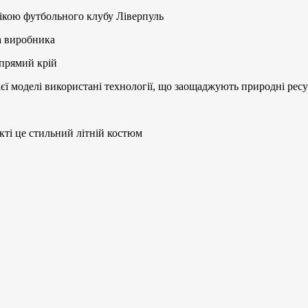
лікою футбольного клубу Ліверпуль
та виробника
 прямий крій
ієї моделі використані технології, що заощаджують природні рес
екті це стильний літній костюм