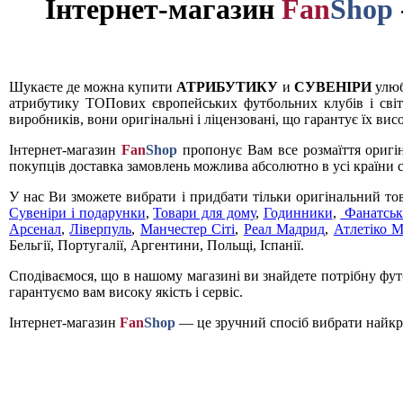
Інтернет-магазин
Fan
Shop
Шукаєте де можна купити
АТРИБУТИКУ
и
СУВЕНІРИ
улюб
атрибутику ТОПових європейських футбольних клубів і світ
виробників, вони оригінальні і ліцензовані, що гарантує їх вис
Інтернет-магазин
Fan
Shop
пропонує Вам все розмаїття оригі
покупців доставка замовлень можлива абсолютно в усі країни с
У нас Ви зможете вибрати і придбати тільки оригінальний то
Сувеніри і подарунки
,
Товари для дому
,
Годинники
,
Фанатськ
Арсенал
,
Ліверпуль
,
Манчестер Сіті
,
Реал Мадрид
,
Атлетіко 
Бельгії, Португалії, Аргентини, Польщі, Іспанії.
Сподіваємося, що в нашому магазині ви знайдете потрібну футб
гарантуємо вам високу якість і сервіс.
Інтернет-магазин
Fan
Shop
— це зручний спосіб вибрати найкра