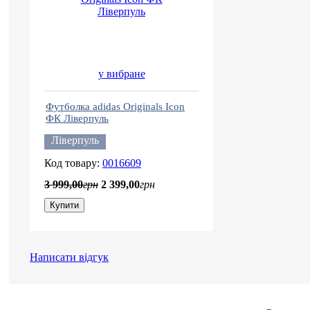
у вибране
Футболка adidas Originals Icon
ФК Ліверпуль
Ліверпуль
0016609
3 999
,
00
грн
2 399
,
00
грн
Купити
Написати відгук