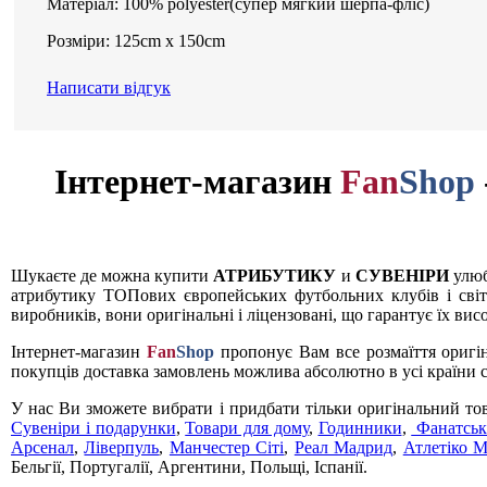
Матеріал: 100% polyester(супер мягкий шерпа-фліс)
Розміри: 125cm x 150cm
Написати відгук
Інтернет-магазин
Fan
Shop
Шукаєте де можна купити
АТРИБУТИКУ
и
СУВЕНІРИ
улюб
атрибутику ТОПових європейських футбольних клубів і світ
виробників, вони оригінальні і ліцензовані, що гарантує їх вис
Інтернет-магазин
Fan
Shop
пропонує Вам все розмаїття оригі
покупців доставка замовлень можлива абсолютно в усі країни с
У нас Ви зможете вибрати і придбати тільки оригінальний то
Сувеніри і подарунки
,
Товари для дому
,
Годинники
,
Фанатськ
Арсенал
,
Ліверпуль
,
Манчестер Сіті
,
Реал Мадрид
,
Атлетіко 
Бельгії, Португалії, Аргентини, Польщі, Іспанії.