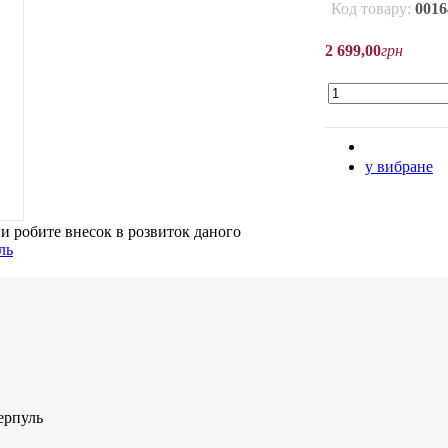
Код товару:
0016
2 699
,
00
грн
у вибране
ви робите внесок в розвиток даного
ерпуль