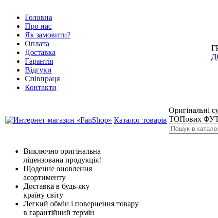
Головна
Про нас
Як замовити?
Оплата
Г
Доставка
Д
Гарантія
Відгуки
Співпраця
Контакти
Оригінальні су
ТОПових ФУТ
Каталог товарів
Виключно оригінальна
ліцензована продукція!
Щоденне оновлення
асортименту
Доставка в будь-яку
країну світу
Легкий обмін і повернення товару
в гарантійний термін