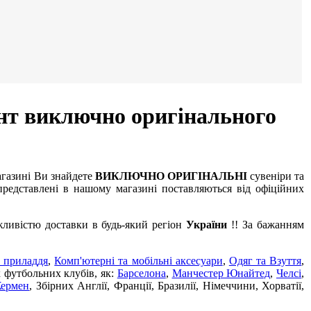
нт виключно оригінального
агазині Ви знайдете
ВИКЛЮЧНО ОРИГІНАЛЬНІ
сувеніри та
редставлені в нашому магазині поставляються від офіційних
жливістю доставки в будь-який регіон
України
!! За бажанням
 приладдя
,
Комп'ютерні та мобільні аксесуари
,
Одяг та Взуття
,
х футбольних клубів, як:
Барселона
,
Манчестер Юнайтед
,
Челсі
,
Жермен
, Збірних Англії, Франції, Бразилії, Німеччини, Хорватії,