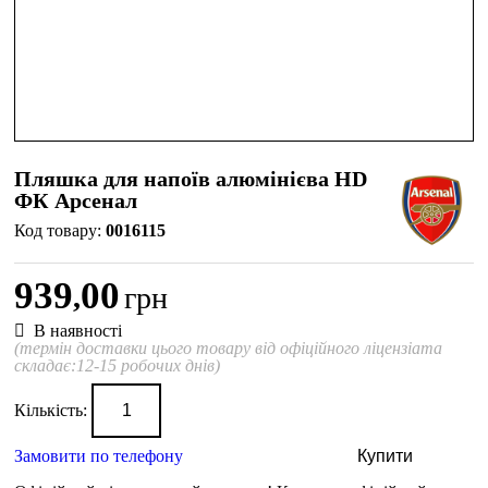
Пляшка для напоїв алюмінієва HD
ФК Арсенал
0016115
939
00
,
грн
В наявності
(термін доставки цього товару від офіційного ліцензіата
складає:12-15 робочих днів)
Кількість:
Замовити по телефону
Купити