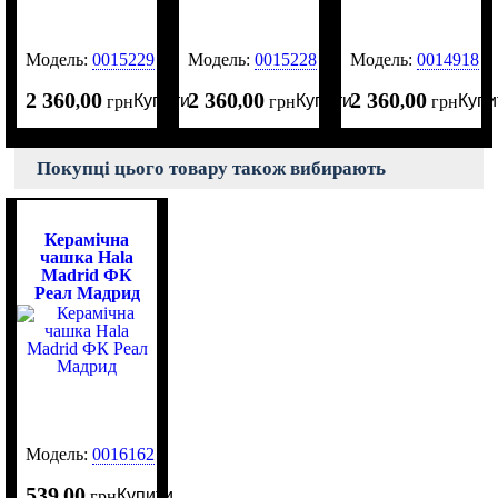
Модель:
0015229
Модель:
0015228
Модель:
0014918
2 360
00
2 360
00
2 360
00
Купити
Купити
Купи
,
грн
,
грн
,
грн
Покупці цього товару також вибирають
Керамічна
чашка Hala
Madrid ФК
Реал Мадрид
Модель:
0016162
539
00
Купити
,
грн