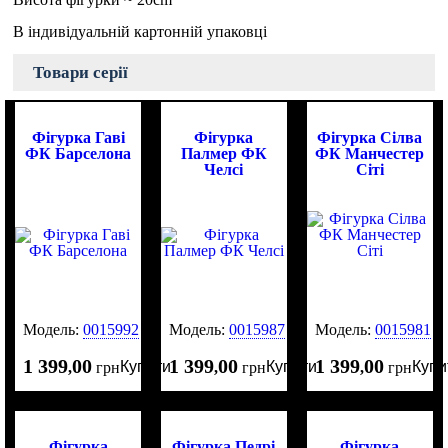
В індивідуальній картонній упаковці
Товари серії
Фігурка Гаві
Фігурка
Фігурка Сілва
ФК Барселона
Палмер ФК
ФК Манчестер
Челсі
Сіті
Модель:
0015992
Модель:
0015987
Модель:
0015981
1 399
00
1 399
00
1 399
00
Купити
Купити
Купи
,
грн
,
грн
,
грн
Фігурка
Фігурка Педрі
Фігурка