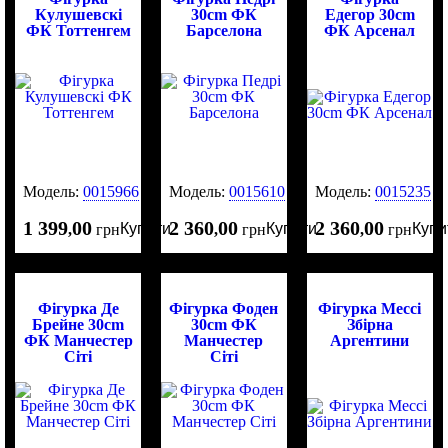
Кулушевскі
30cm ФК
Едегор 30cm
ФК Тоттенгем
Барселона
ФК Арсенал
Модель:
0015966
Модель:
0015610
Модель:
0015235
1 399
00
2 360
00
2 360
00
Купити
Купити
Купи
,
грн
,
грн
,
грн
Фігурка Де
Фігурка Фоден
Фігурка Мессі
Брейне 30cm
30cm ФК
Збірна
ФК Манчестер
Манчестер
Аргентини
Сіті
Сіті