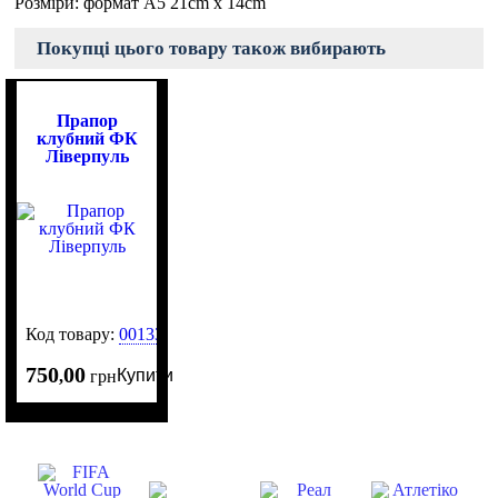
Розміри: формат A5 21cm x 14cm
Покупці цього товару також вибирають
Прапор
клубний ФК
Ліверпуль
Код товару:
0013315
750
00
Купити
,
грн