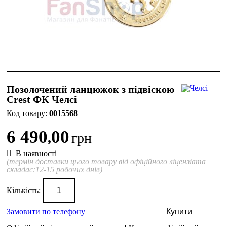
Позолочений ланцюжок з підвіскою
Crest ФК Челсі
0015568
6 490
00
,
грн
В наявності
(термін доставки цього товару від офіційного ліцензіата
складає:12-15 робочих днів)
Кількість:
Замовити по телефону
Купити