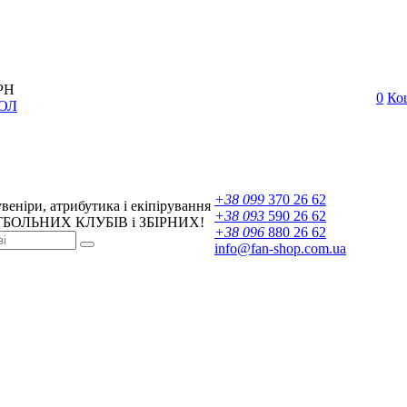
РН
0
Ко
ОЛ
+38 099
370 26 62
веніри, атрибутика і екіпірування
+38 093
590 26 62
БОЛЬНИХ КЛУБІВ і ЗБІРНИХ!
+38 096
880 26 62
info@fan-shop.com.ua