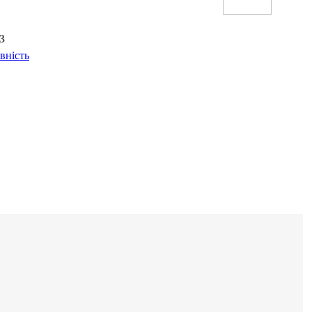
3
вність