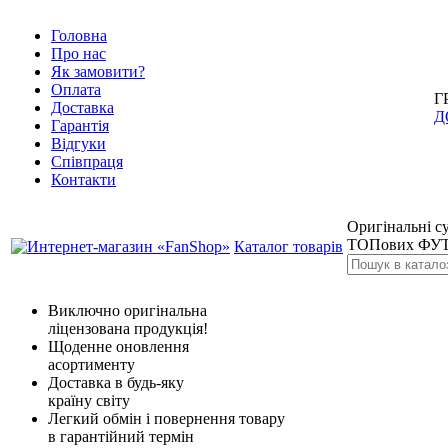
Головна
Про нас
Як замовити?
Оплата
Г
Доставка
Д
Гарантія
Відгуки
Співпраця
Контакти
Оригінальні су
ТОПових ФУТ
Каталог товарів
Виключно оригінальна
ліцензована продукція!
Щоденне оновлення
асортименту
Доставка в будь-яку
країну світу
Легкий обмін і повернення товару
в гарантійний термін