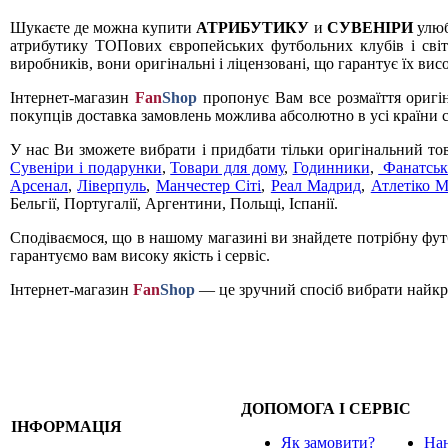
Шукаєте де можна купити
АТРИБУТИКУ
и
СУВЕНІРИ
улюб
атрибутику ТОПових європейських футбольних клубів і світ
виробників, вони оригінальні і ліцензовані, що гарантує їх вис
Інтернет-магазин
Fan
Shop
пропонує Вам все розмаїття оригі
покупців доставка замовлень можлива абсолютно в усі країни с
У нас Ви зможете вибрати і придбати тільки оригінальний то
Сувеніри і подарунки
,
Товари для дому
,
Годинники
,
Фанатськ
Арсенал
,
Ліверпуль
,
Манчестер Сіті
,
Реал Мадрид
,
Атлетіко 
Бельгії, Португалії, Аргентини, Польщі, Іспанії.
Сподіваємося, що в нашому магазині ви знайдете потрібну футб
гарантуємо вам високу якість і сервіс.
Інтернет-магазин
Fan
Shop
— це зручний спосіб вибрати найкра
ДОПОМОГА І СЕРВІС
ІНФОРМАЦІЯ
Як замовити?
Нан