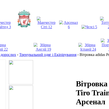
дорослих
›
Тренувальний одяг і Екіпірування
›
Вітровка adidas P
Вітровка 
Tiro Trai
Арсенал