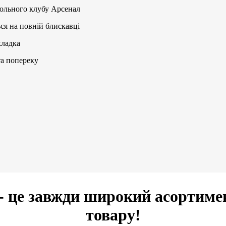
больного клубу Арсенал
ся на повній блискавці
кладка
та попереку
- це завжди широкий асортиме
товару!