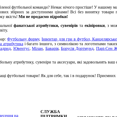
леної футбольної команди? Немає нічого простіше! У нашому м
ових збірних за доступними цінами! Всі без винятку товари п
оку якість!
Ми не продаємо підробки!
нальної
фанатської атрибутики, сувенірів
та
екіпіровки
, з мо
віту.
вар:
Футбольну форму
,
Інвентар для гри в футбол,
Канцелярське
а атрибутика
і багато іншого, з символікою та логотипами таки
Мадрид
,
Ювентус
,
Мілан
,
Баварія
,
Борусія Дортмунд
,
Парі-Сен 
ольну атрибутику, сувеніри та аксесуари, які задовольнять ваш 
щі футбольні товари! Як для себе, так і в подарунок! Приємних
СЛУЖБА
есення на
ПІДТРИМКИ