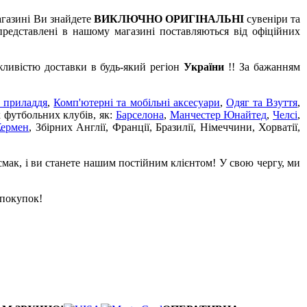
агазині Ви знайдете
ВИКЛЮЧНО ОРИГІНАЛЬНІ
сувеніри та
редставлені в нашому магазині поставляються від офіційних
жливістю доставки в будь-який регіон
України
!! За бажанням
 приладдя
,
Комп'ютерні та мобільні аксесуари
,
Одяг та Взуття
,
х футбольних клубів, як:
Барселона
,
Манчестер Юнайтед
,
Челсі
,
Жермен
, Збірних Англії, Франції, Бразилії, Німеччини, Хорватії,
смак, і ви станете нашим постійним клієнтом! У свою чергу, ми
 покупок!