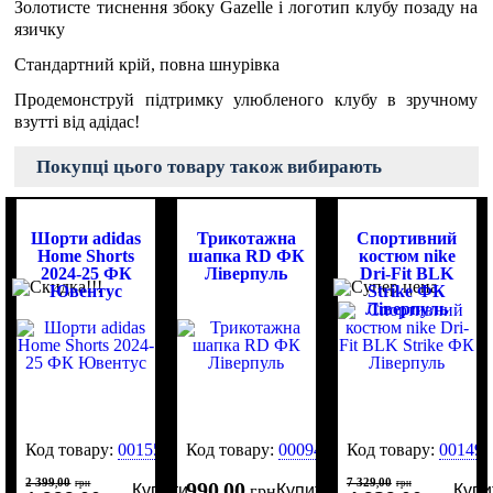
Золотисте тиснення збоку Gazelle і логотип клубу позаду на
язичку
Стандартний крій, повна шнурівка
Продемонструй підтримку улюбленого клубу в зручному
взутті від адідас!
Покупці цього товару також вибирають
Шорти adidas
Трикотажна
Спортивний
Home Shorts
шапка RD ФК
костюм nike
2024-25 ФК
Ліверпуль
Dri-Fit BLK
Ювентус
Strike ФК
Ліверпуль
Код товару:
0015590
Код товару:
0009465
Код товару:
001499
2 399
00
7 329
00
,
грн
990
00
,
грн
Купити
Купити
Купи
,
грн