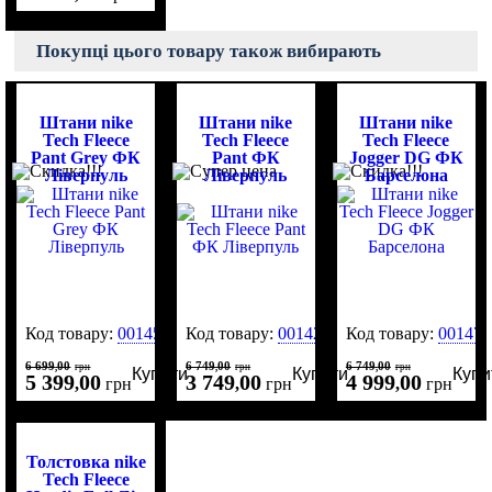
Покупці цього товару також вибирають
Штани nike
Штани nike
Штани nike
Tech Fleece
Tech Fleece
Tech Fleece
Pant Grey ФК
Pant ФК
Jogger DG ФК
Ліверпуль
Ліверпуль
Барселона
Код товару:
0014513
Код товару:
0014255
Код товару:
001473
6 699
00
6 749
00
6 749
00
,
грн
,
грн
,
грн
Купити
Купити
Купи
5 399
00
3 749
00
4 999
00
,
грн
,
грн
,
грн
Толстовка nike
Tech Fleece