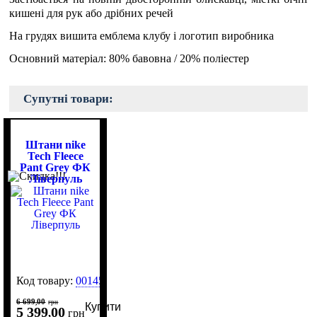
кишені для рук або дрібних речей
На грудях вишита емблема клубу і логотип виробника
Основний матеріал: 80% бавовна / 20% поліестер
Супутні товари:
Штани nike
Tech Fleece
Pant Grey ФК
Ліверпуль
Код товару:
0014513
6 699
00
,
грн
Купити
5 399
00
,
грн