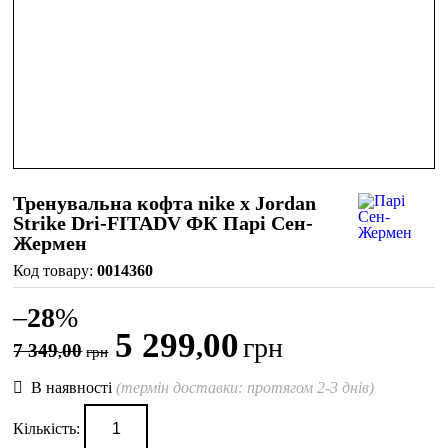
Тренувальна кофта nike x Jordan
Strike Dri-FITADV ФК Парі Сен-
Жермен
0014360
–
28
%
5 299
00
,
грн
7 349
00
,
грн
В наявності
(термін доставки: протягом 2-3 днів)
Кількість: