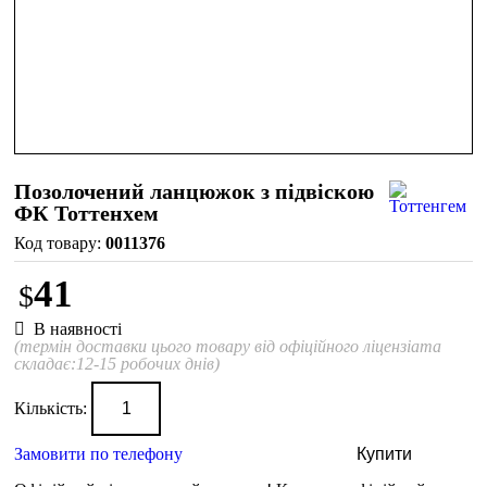
Позолочений ланцюжок з підвіскою
ФК Тоттенхем
0011376
41
$
В наявності
(термін доставки цього товару від офіційного ліцензіата
складає:12-15 робочих днів)
Кількість:
Замовити по телефону
Купити