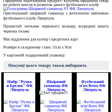
Офіційний ліцензований продукт!
Купуючи офіційний товар
ви робите внесок в розвиток даного футбольного клубу
Оригінальний шкіряний гаманець з витісненою емблемою
футбольного клубу Ліверпуль
Прошитий нитками червоного кольору, всередині вшита
червона тасьма
Має відділення для купюр і кредитних карт
Розміри в складеному стані: 11cm x 9cm
У картонній подарунковій упаковці
Покупці цього товару також вибирають
Набір "Ручка
Шкіряний
Футбольний
и Брелок" ФК
гаманець ФК
м'яч Retro ФК
Ліверпуль
Ліверпуль
Ліверпуль