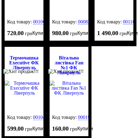
Код товару:
0010638
Код товару:
0008271
Код товару:
001166
720
00
980
00
1 490
00
Купити
Купити
Купи
,
грн
,
грн
,
грн
Термочашка
Вітальна
Executive ФК
листівка Fan
Ліверпуль
№1 ФК
Ліверпуль
Код товару:
0010451
Код товару:
0001912
599
00
160
00
Купити
Купити
,
грн
,
грн