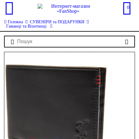
0
Головна
СУВЕНІРИ та ПОДАРУНКИ
Гаманці та Візитниці