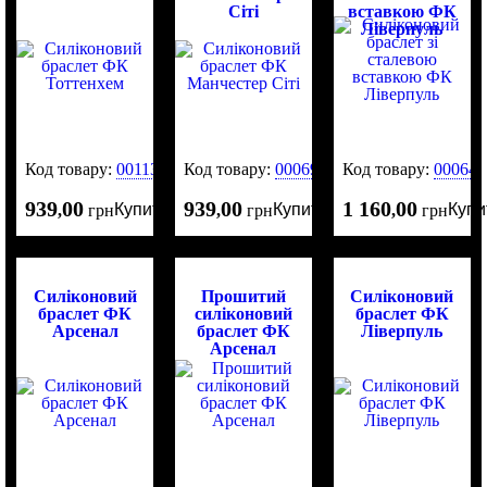
Сіті
вставкою ФК
Ліверпуль
Код товару:
0011377
Код товару:
0006921
Код товару:
000640
939
00
939
00
1 160
00
Купити
Купити
Купи
,
грн
,
грн
,
грн
Силіконовий
Прошитий
Силіконовий
браслет ФК
силіконовий
браслет ФК
Арсенал
браслет ФК
Ліверпуль
Арсенал