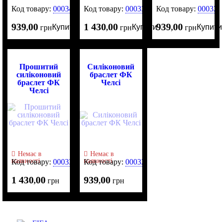
Код товару:
0003420
Код товару:
0003393
Код товару:
000327
939
00
1 430
00
939
00
Купити
Купити
Купити
,
грн
,
грн
,
грн
Прошитий
Силіконовий
силіконовий
браслет ФК
браслет ФК
Челсі
Челсі
Немає в
Немає в
наявності
наявності
Код товару:
0003392
Код товару:
0003288
1 430
00
939
00
,
грн
,
грн