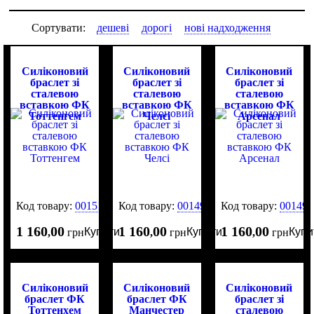
Сортувати:
дешеві
дорогі
нові надходження
Силіконовий
Силіконовий
Силіконовий
браслет зі
браслет зі
браслет зі
сталевою
сталевою
сталевою
вставкою ФК
вставкою ФК
вставкою ФК
Тоттенгем
Челсі
Арсенал
Код товару:
0015112
Код товару:
0014982
Код товару:
001491
1 160
00
1 160
00
1 160
00
Купити
Купити
Купи
,
грн
,
грн
,
грн
Силіконовий
Силіконовий
Силіконовий
браслет ФК
браслет ФК
браслет зі
Тоттенхем
Манчестер
сталевою