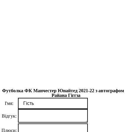
Футболка ФК Манчестер Юнайтед 2021-22 з автографом
Райана Гіггза
І'мя:
Відгук:
Плюси: