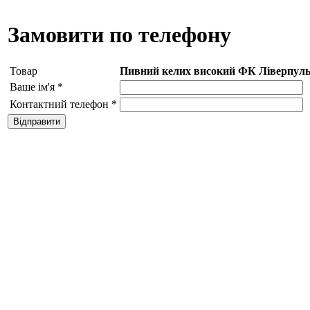
Замовити по телефону
Товар
Пивний келих високий ФК Ліверпул
Ваше ім'я
*
Контактний телефон
*
Відправити